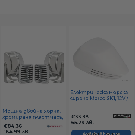
а
ати
мфорт
ари
Електрическа морска
удване
сирена Marco SK1, 12V /
5A , IP65 - 100 x 141 x 98
мм
Мощна двойна хорна,
ве
€33.38
хромирана пластмаса,
65.29 лв.
115 + - 5 dB, 12V, 16A
€84.36
164.99 лв.