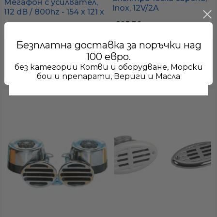
Мегафон с усилвател,
Inox, 12V/2A
112 dB / 800hz - 154 x 121 x
132 мм
€25.56
€477.55
49.99 лв.
934.01 лв.
Безплатна доставка за поръчки над
Виж детайли
100 евро.
без категории Котви и оборудване, Морски
В наличност
Доставка до 10 работни дни
бои и препарати, Вериги и Масла