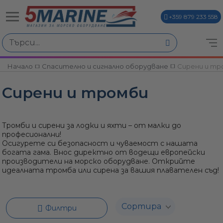
+359 879 233 558
Избери по
Начало
Спасително и сигнално оборудване
Сирени и тр
ви
Сирени и тромби
Тромби и сирени за лодки и яхти – от малки до
професионални!
Осигурете си безопасност и чуваемост с нашата
богата гама. Внос директно от водещи европейски
и
производители на морско оборудване. Открийте
идеалната тромба или сирена за вашия плавателен съд!
Филтри