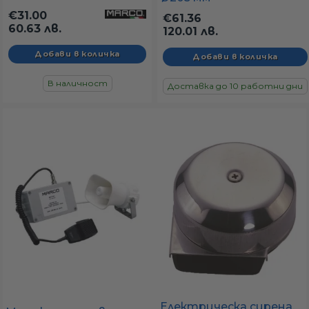
SM1/C - 12V, 5А, 108db,
€31.00
€61.36
500Hz
60.63 лв.
120.01 лв.
В наличност
Доставка до 10 работни дни
Електрическа сирена,