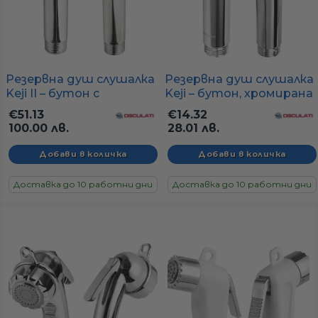
Резервна душ слушалка
Резервна душ слушалка
Keji II – бутон с
Keji – бутон, хромирана
постоянен поток,
пластмаса
€51.13
€14.32
хромиран месинг
100.00 лв.
28.01 лв.
Доставка до 10 работни дни
Доставка до 10 работни дни