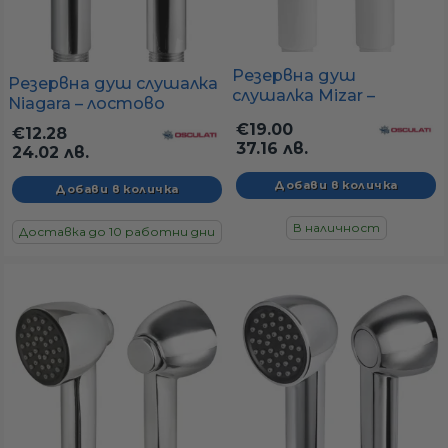
Резервна душ
Резервна душ слушалка
слушалка Mizar –
Niagara – лостово
бутон, месинг и
управление, хромирана
€19.00
€12.28
пластмаса
пластмаса
37.16 лв.
24.02 лв.
В наличност
Доставка до 10 работни дни