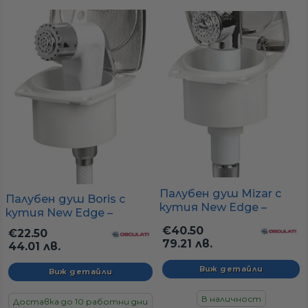
Палубен душ Mizar с
Палубен душ Boris с
кутия New Edge –
кутия New Edge –
хромирана бутонна
компактна и UV-
€40.50
€22.50
слушалка, UV-устойчив
устойчива кутия 88x95
79.21 лв.
44.01 лв.
корпус 88x95 мм
мм (хоризонтален
монтаж)
Виж детайли
Виж детайли
В наличност
Доставка до 10 работни дни