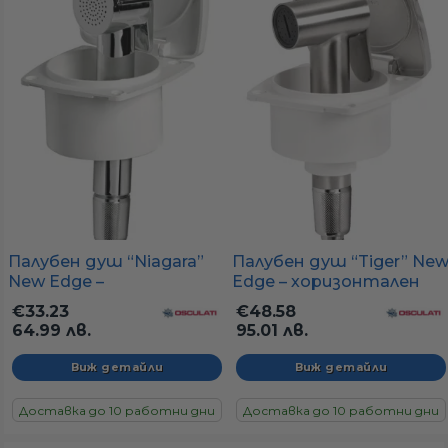
Палубен душ “Niagara”
Палубен душ “Tiger” Ne
New Edge –
Edge – хоризонтален
хоризонтален монтаж
монтаж (88×95 мм),
€33.23
€48.58
(88×95 мм), хромирана
неръждаема слушалка
64.99 лв.
95.01 лв.
слушалка
Виж детайли
Виж детайли
Доставка до 10 работни дни
Доставка до 10 работни дни