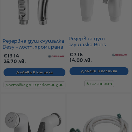
Резервна душ
Резервна душ слушалка
слушалка Boris –
Desy – лост, хромирана
лостово управление,
пластмаса
€7.16
€13.14
хромирана пластмаса
14.00 лв.
25.70 лв.
В наличност
Доставка до 10 работни дни