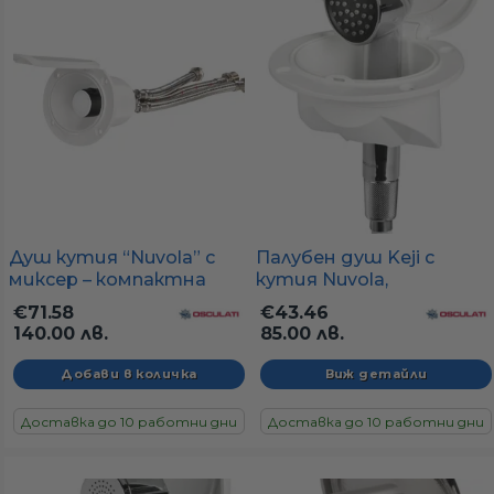
Душ кутия “Nuvola” с
Палубен душ Keji с
миксер – компактна
кутия Nuvola,
(120×100 мм),
хоризонтален монтаж,
€71.58
€43.46
неръждаеми елементи
120 x 100 мм
140.00 лв.
85.00 лв.
Виж детайли
Доставка до 10 работни дни
Доставка до 10 работни дни