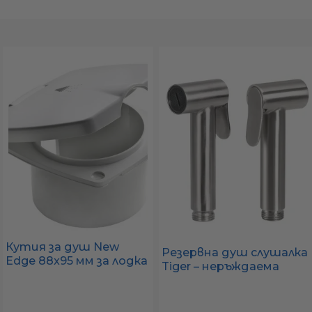
а
ати
мфорт
ари
удване
Кутия за душ New
Резервна душ слушалка
Edge 88x95 мм за лодка
ве
Tiger – неръждаема
– заден изход, UV-
стомана (AISI 316),
устойчива пластмаса
лостово управление