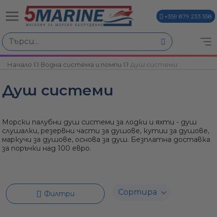
+359 879 233 558
Избери по
Начало
Водна система и помпи
Душ системи
ви
Душ системи
Морски палубни душ системи за лодки и яхти - душ
слушалки, резервни части за душове, кутии за душове,
маркучи за душове, основа за душ. Безплатна доставка
за поръчки над 100 евро.
и
Филтри