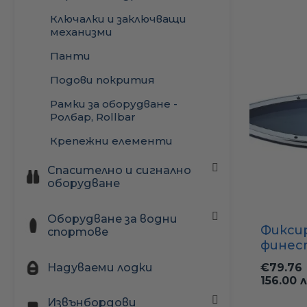
Ключалки и заключващи
механизми
Панти
Подови покрития
Рамки за оборудване -
Ролбар, Rollbar
Крепежни елементи
Спасително и сигнално
оборудване
Спасителни пояси и
Оборудване за водни
буйове
Фикси
спортове
финес
Сигнално оборудване
(неръ
Каяци, канута и
€79.76
Надуваеми лодки
Спасителни жилетки
външн
падълборд
156.00 л
130 x 
Аптечки
Оборудване за каяци
Водни ски и
Извънбордови