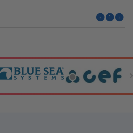
«
1
»