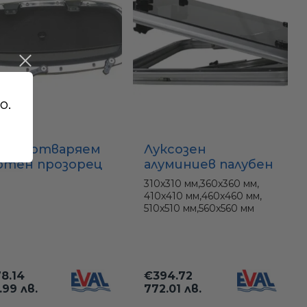
о.
ален отваряем
Луксозен
ютен прозорец
алуминиев палубен
инестрин) 345 x
люк със
310x310 мм,
360x360 мм,
 мм –
затъмнено
410x410 мм,
460x460 мм,
ръждаема рамка
стъкло (размери
510x510 мм,
560x560 мм
35, 40, 45, 50, 55, 60
см)
8.14
€394.72
.99 лв.
772.01 лв.