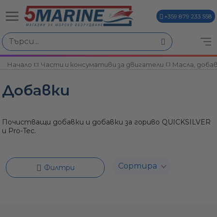
+359 879 233 558
Избери по
Начало
Части и консумативи за двигатели
Масла, добав
ви
Добавки
Почистващи добавки и добавки за гориво QUICKSILVER
и Pro-Tec.
и
Филтри