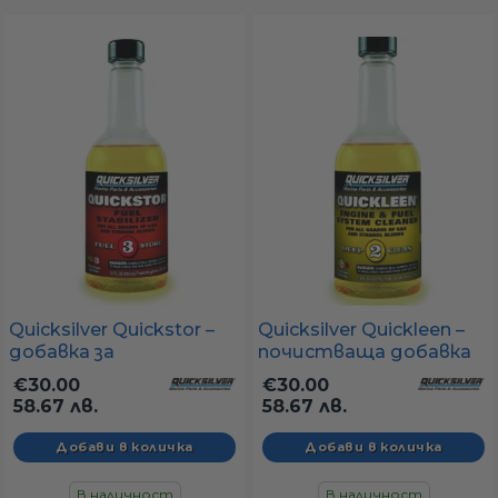
а
ати
мфорт
ари
Quicksilver Quickstor –
Quicksilver Quickleen –
добавка за
почистваща добавка
удване
консервиране на
за бензинови
€30.00
€30.00
бензин
двигатели (355 ml)
58.67 лв.
58.67 лв.
(стабилизатор, 355 ml)
ве
В наличност
В наличност