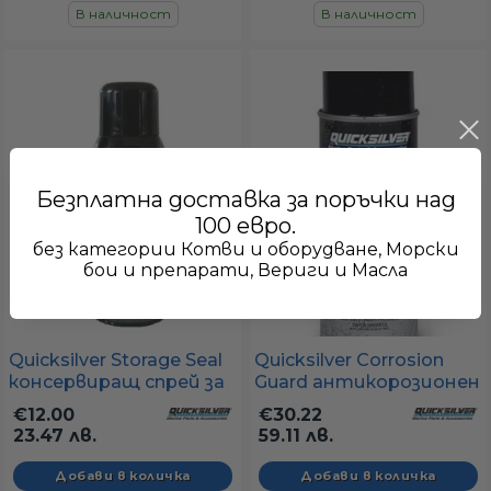
В наличност
В наличност
Безплатна доставка за поръчки над
100 евро.
без категории Котви и оборудване, Морски
бои и препарати, Вериги и Масла
Quicksilver Storage Seal
Quicksilver Corrosion
консервиращ спрей за
Guard антикорозионен
двигатели
спрей
€12.00
€30.22
23.47 лв.
59.11 лв.