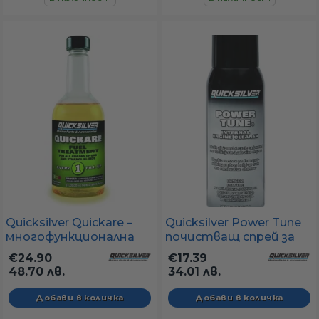
Quicksilver Quickare –
Quicksilver Power Tune
многофункционална
почистващ спрей за
горивна добавка за
двигател
€24.90
€17.39
бензин (355 ml)
48.70 лв.
34.01 лв.