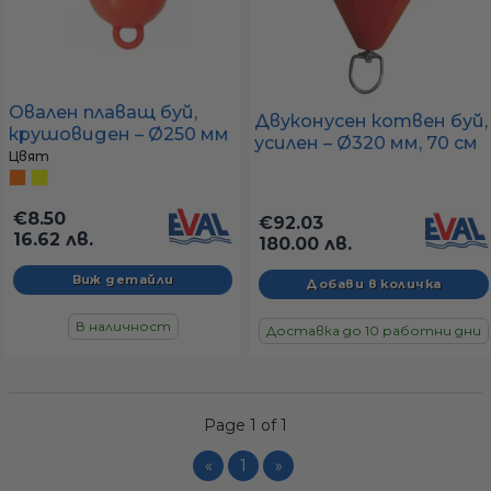
Овален плаващ буй,
Двуконусен котвен буй,
крушовиден – Ø250 мм
усилен – Ø320 мм, 70 см
x 420 мм (оранжев или
Цвят
(с неръждаема ос)
жълт)
€8.50
€92.03
16.62 лв.
180.00 лв.
Виж детайли
В наличност
Доставка до 10 работни дни
Page 1 of 1
«
1
»