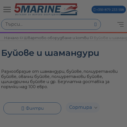
+359 879 233 558
Избери по
Начало
Швартово оборудване и котви
Буйове и шаман
ви
Буйове и шамандури
Разнообразие от шамандури, буйове, полиуретанови
буйове, овални буйове, полиуретанови буйове,
цилиндрични буйове и др. Безплатна доставка за
поръчки над 100 евро.
и
Филтри