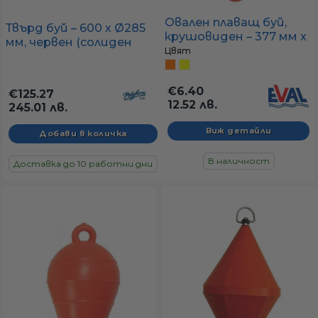
Овален плаващ буй,
Твърд буй – 600 х Ø285
крушовиден – 377 мм x
мм, червен (солиден
Ø203 мм (оранжев или
Цвят
пластмасов буй)
жълт)
€6.40
€125.27
12.52 лв.
245.01 лв.
Виж детайли
В наличност
Доставка до 10 работни дни