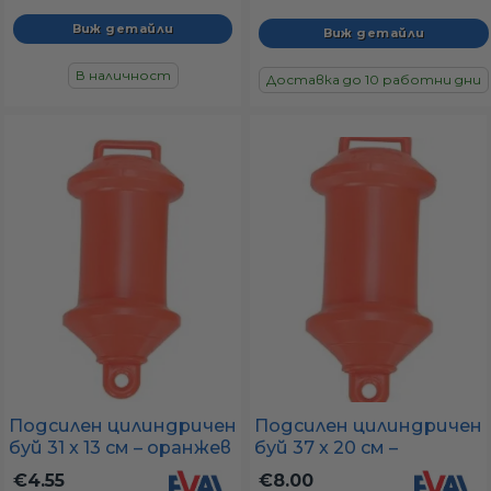
Виж детайли
Виж детайли
В наличност
Доставка до 10 работни дни
Подсилен цилиндричен
Подсилен цилиндричен
буй 31 x 13 см – оранжев
буй 37 x 20 см –
(рибарски маркер)
оранжев
€4.55
€8.00