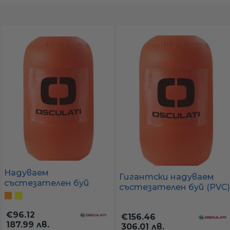
а
ати
мфорт
ари
удване
Надуваем
Гигантски надуваем
състезателен буй
състезателен буй (PVC)
80x120 см (PVC) –
ве
– оранжев / жълт
оранжев / жълт
€96.12
€156.46
187.99 лв.
306.01 лв.