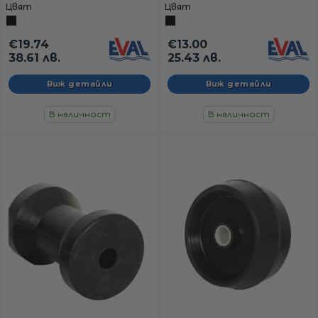
отвор Ø17 мм, здрава
ос Ø17 мм, усилена за
Цвят
Цвят
опора на кила
средни лодки
€19.74
€13.00
38.61 лв.
25.43 лв.
Виж детайли
Виж детайли
В наличност
В наличност