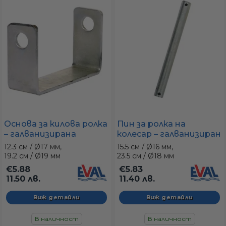
Основа за килова ролка
Пин за ролка на
– галванизирана
колесар – галванизиран
стоманена стойка за
осев болт Ø19 мм
12.3 см / Ø17 мм,
15.5 см / Ø16 мм,
колесар
(различни дължини)
19.2 см / Ø19 мм
23.5 см / Ø18 мм
€5.88
€5.83
11.50 лв.
11.40 лв.
Виж детайли
Виж детайли
В наличност
В наличност