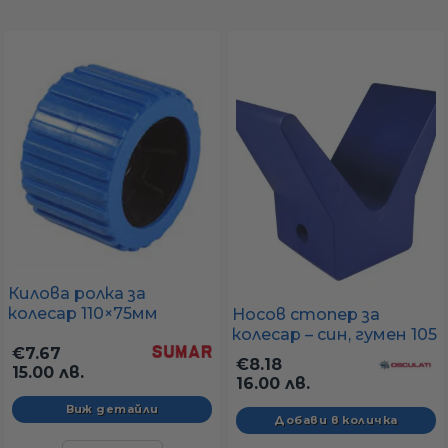
а
ати
мфорт
ари
Килова ролка за
колесар 110×75мм
Носов стопер за
удване
(отвор Ø17 мм, черна/
колесар – син, гумен 105
бяла)
€7.67
x 67 x 124 мм
€8.18
15.00 лв.
ве
16.00 лв.
Виж детайли