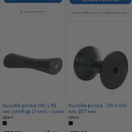
В наличност
Доставка до 10 работни дни
Килова ролка 190 x 95
Килова ролка - 110 x 100
мм (отвор 21 мм) – синя
мм, Ø17 мм
или бяла
Цвят
Цвят