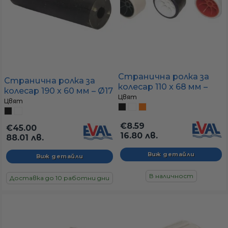
Странична ролка за
Странична ролка за
колесар 110 x 68 мм –
колесар 190 x 60 мм – Ø17
Ø17 мм, универсална
Цвят
мм, максимална опора за
Цвят
опора за средни лодки
големи лодки
€8.59
€45.00
16.80 лв.
88.01 лв.
Виж детайли
Виж детайли
В наличност
Доставка до 10 работни дни