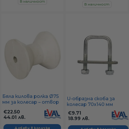
В наличност
В наличност
Бяла килова ролка Ø75
U-образна скоба за
мм за колесар – отвор
колесар 70x140 мм
14 мм
(вътр. 55 мм)
€22.50
€9.71
44.01 лв.
18.99 лв.