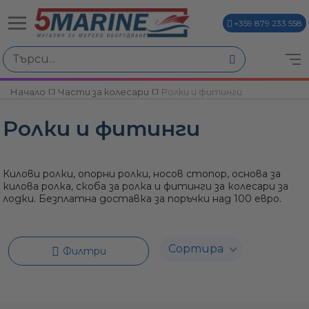
+359 879 233 558
Избери по
Начало
Части за колесари
Ролки и фитинги
ви
Ролки и фитинги
Килови ролки, опорни ролки, носов стопор, основа за
килова ролка, скоба за ролка и фитинги за колесари за
лодки. Безплатна доставка за поръчки над 100 евро.
и
Филтри