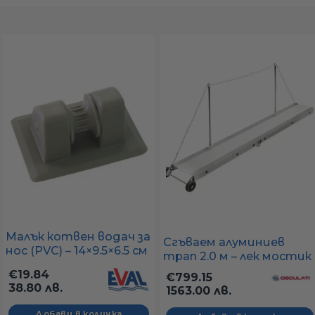
а
ати
мфорт
ари
удване
Малък котвен водач за
Сгъваем алуминиев
нос (PVC) – 14×9.5×6.5 см
трап 2.0 м – лек мостик
ве
за качване на борда
€19.84
€799.15
38.80 лв.
1563.00 лв.