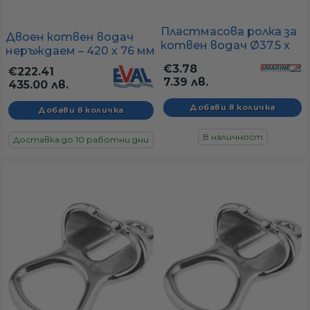
Пластмасова ролка за
Двоен котвен водач
котвен водач Ø37.5 x
неръждаем – 420 x 76 мм
32 мм (резервна)
(AISI316)
€3.78
€222.41
7.39 лв.
435.00 лв.
В наличност
Доставка до 10 работни дни