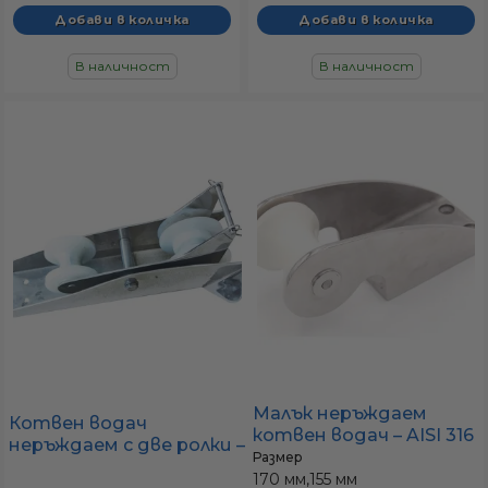
В наличност
В наличност
Малък неръждаем
Котвен водач
котвен водач – AISI 316
неръждаем с две ролки –
(гладко пускане на
Размер
328×70 мм (усилен)
котвата)
170 мм,
155 мм