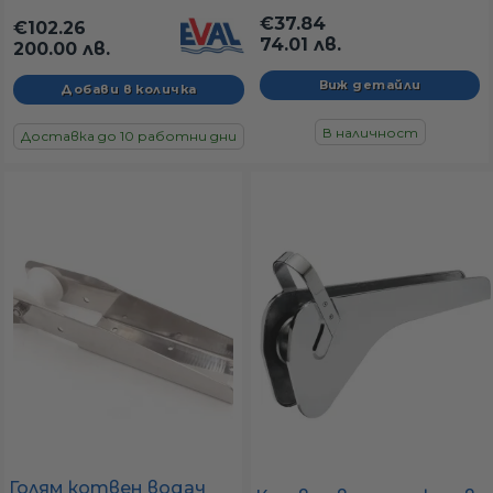
€37.84
€102.26
74.01 лв.
200.00 лв.
Виж детайли
В наличност
Доставка до 10 работни дни
Голям котвен водач