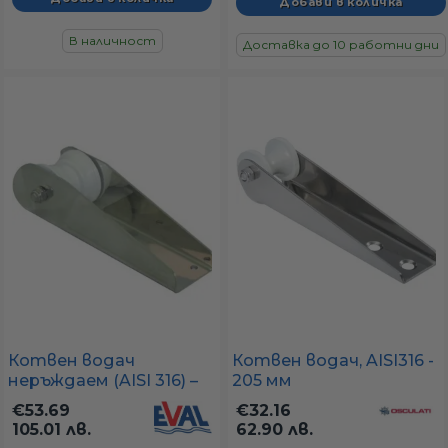
В наличност
Доставка до 10 работни дни
Котвен водач
Котвен водач, AISI316 -
неръждаем (AISI 316) –
205 мм
размер 200×50 мм
€53.69
€32.16
105.01 лв.
62.90 лв.