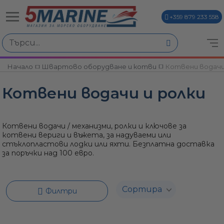
+359 879 233 558
Избери по
Начало
Швартово оборудване и котви
Котвени водачи
ви
Котвени водачи и ролки
Котвени водачи / механизми, ролки и ключове за
котвени вериги и въжета, за надуваеми или
стъклопластови лодки или яхти. Безплатна доставка
за поръчки над 100 евро.
и
Филтри