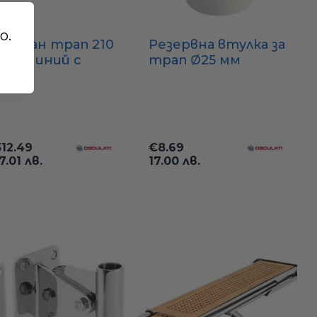
о.
ксиран трап 210
Резервна втулка за
(алуминий с
трап Ø25 мм
ков настил)
(найлонова
хоризонтална
основа)
312.49
€8.69
7.01 лв.
17.00 лв.