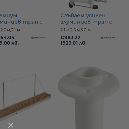
емиум
Сгъваем усилен
уминиев трап с
алуминиев трап с
ова скара 2.1–
противохлъзгаща
,
2.6 м,
3.1 м
2.1 м,
2.6 м,
3.0 м
 м (с включен
настилка (210–310
564.04
€983.22
рапет)
см)
9.00 лв.
1923.01 лв.