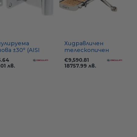
гулируема
Хидравличен
ова ±30° (AISI
телескопичен
) за трап 25 мм
трап "Bridge 20"
.64
€9,590.81
неръждаем (2.0 м,
.01 лв.
18757.99 лв.
12/24V)