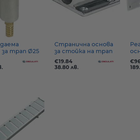
даема
Странична основа
Ре
 за трап Ø25
за стойка на трап
осн
оризонтална
25 мм (хромиран
316
€19.84
€96
ISI 316)
месинг)
в.
38.80 лв.
189