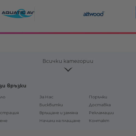
Всички категории
ве и
Лепила и продукти за
Аксесоар
зи връзки
поддръжка
Горивни р
соари
Конзоли
ало
За Нас
Поръчки
горивна л
чи и
Кормилни системи и жила
д
Бисквитки
Доставка
Щуцери /
и
гориво
истрация
Връщане и замяна
Рекламации
Хидравлични системи
Резервоа
сене
Цилиндри, помпи и накрайници
Начини на плащане
Контакт
гърловини
за хидравлични системи
тформи
Горивни
Хидравлични цилиндри
Подкачва
Хидравлични помпи