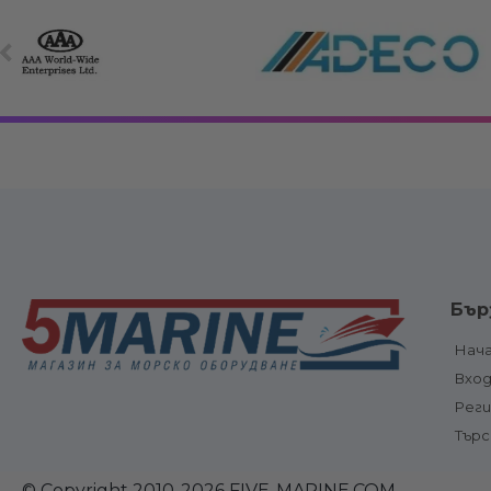
Електрооборудване
Вериги, клюзо
Бър
връзки
Електрически панели, ключове и
Котви и аксе
предпазители
Нач
Котвени вода
Електрически панели
Вхо
ролки
Електрически ключове и
Електрическ
бутони
Рег
шпилове и
Предпазители и прекъсвачи
Тър
оборудване
Ключ маси
Стълби, пла
Акумулатори, акумулаторни
и фитинги
кутии , клеми
© Copyright 2010-2026 FIVE-MARINE.COM