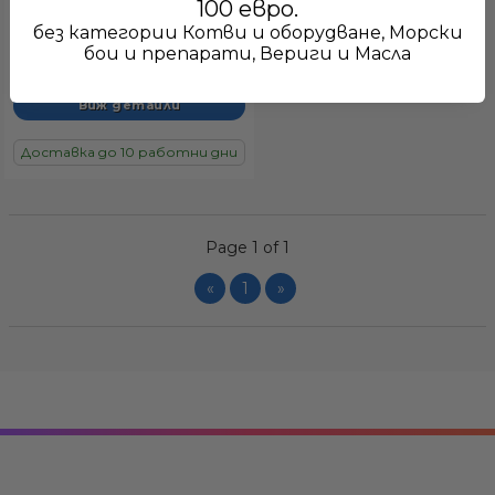
100 евро.
(превръщащи се в
седалки) – изотермични
без категории Котви и оборудване, Морски
€109.93
бои и препарати, Вериги и Масла
кутии/седалки в
215.00 лв.
различни размери (25–94
QT)
Виж детайли
Доставка до 10 работни дни
Page 1 of 1
«
1
»