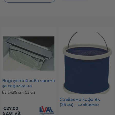
а
ати
мфорт
ари
Водоустойчива чанта
удване
за седалка на
надуваема лодка
85 см,
95 см,
105 см
(85/95/105 см) –
ве
Сгъваема кофа 9 л
подседалков багажник
(25 см) – сгъваемо
€27.00
ведро с дръжка от
52.81 лв.
неръждаема стомана