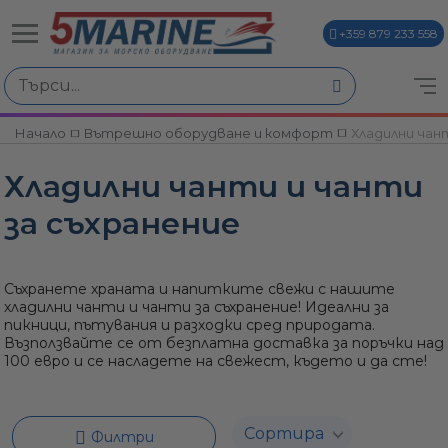
+359 879 233 558
Избери по
Начало
Вътрешно оборудване и комфорт
Хладилни чан
ви
Хладилни чанти и чанти
за съхранение
Съхранете храната и напитките свежи с нашите
хладилни чанти и чанти за съхранение! Идеални за
и
пикници, пътувания и разходки сред природата.
Възползвайте се от безплатна доставка за поръчки над
100 евро и се насладете на свежест, където и да сте!
Филтри