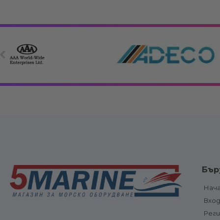
Електрооборудване
Вериги, клюзо
Бър
връзки
Електрически панели, ключове и
Котви и аксе
предпазители
Нач
Котвени вода
Електрически панели
Вхо
ролки
Електрически ключове и
Електрическ
бутони
Рег
шпилове и
Предпазители и прекъсвачи