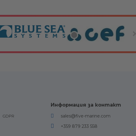
и за двигатели
Други
Информация за контакт
езервоари и
Палубно оборудване и
sales@five-marine.com
GDPR
иния
аксесоари
+359 879 233 558
 Конектори за
Шегели, блокове, куки и
катарами