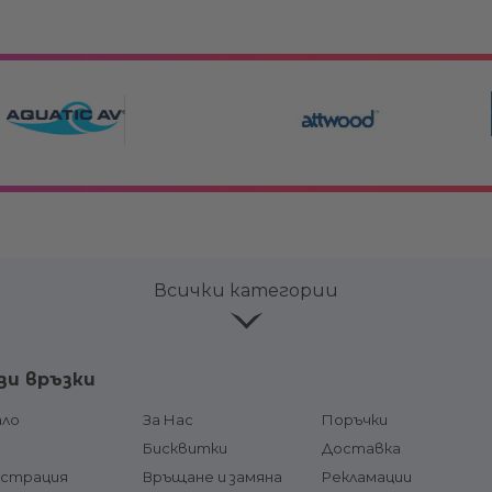
Всички категории
ве и
Лепила и продукти за
Аксесоар
зи връзки
поддръжка
Горивни р
соари
Конзоли
ало
За Нас
Поръчки
горивна л
чи и
Кормилни системи и жила
д
Бисквитки
Доставка
Щуцери /
и
гориво
истрация
Връщане и замяна
Рекламации
Хидравлични системи