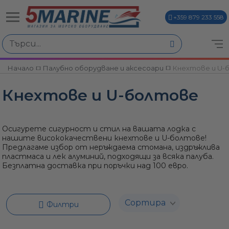
+359 879 233 558
Избери по
Начало
Палубно оборудване и аксесоари
Кнехтове и U-
ви
Кнехтове и U-болтове
Осигурете сигурност и стил на вашата лодка с
нашите висококачествени кнехтове и U-болтове!
Предлагаме избор от неръждаема стомана, издръжлива
пластмаса и лек алуминий, подходящи за всяка палуба.
и
Безплатна доставка при поръчки над 100 евро.
Филтри