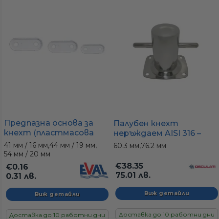
Предпазна основа за
Палубен кнехт
кнехт (пластмасова
неръждаем AISI 316 –
подложка)
болард за швартоване
41 мм / 16 мм,
44 мм / 19 мм,
60.3 мм,
76.2 мм
(2 размера)
54 мм / 20 мм
€38.35
€0.16
75.01 лв.
0.31 лв.
Виж детайли
Виж детайли
Доставка до 10 работни дни
Доставка до 10 работни дни