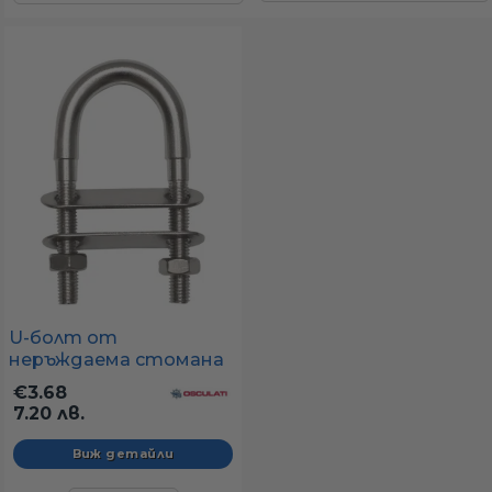
U-болт от
неръждаема стомана
AISI316 с две пластини
€3.68
(Ø6 – Ø14 мм)
7.20 лв.
Виж детайли