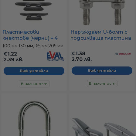
Пластмасови
Неръждаем U-болт с
кнехтове (черни) – 4
подсилваща пластина
размера (100–205 мм)
– (размери M4, M5, M6,
100 мм,
130 мм,
165 мм,
205 мм
M8, M10, M12)
€1.38
€1.22
2.70 лв.
2.39 лв.
Виж детайли
Виж детайли
В наличност
В наличност