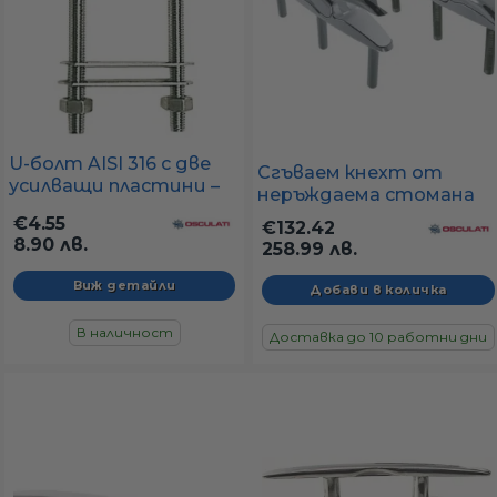
U-болт AISI 316 с две
Сгъваем кнехт от
усилващи пластини –
неръждаема стомана
различни размери
203 мм (нископрофилен
€4.55
€132.42
(дължина 80–155 мм)
палубен кнехт)
8.90 лв.
258.99 лв.
Виж детайли
В наличност
Доставка до 10 работни дни