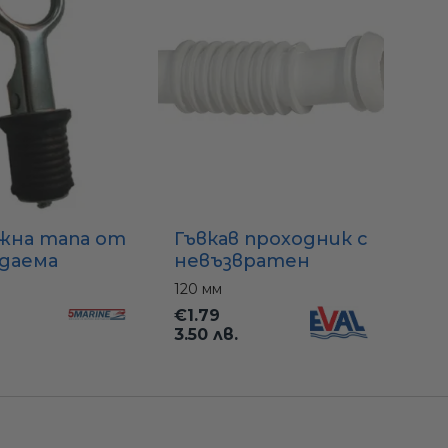
Гъвкав проходник с
жна тапа от
невъзвратен
даема
клапан Ø25 мм
а (INOX) –
120 мм
(дължини 120/150
м (1″)
€1.79
мм)
3.50 лв.