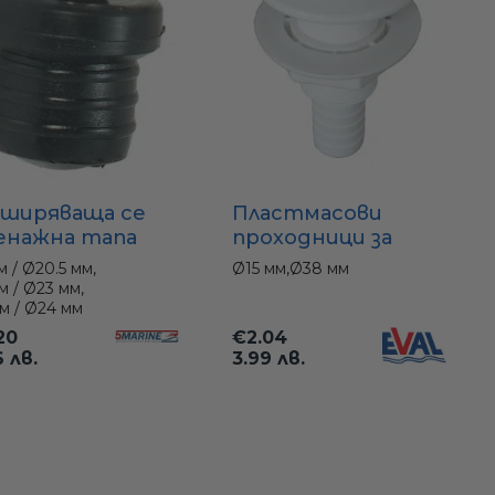
Пластмасови
зширяваща се
проходници за
енажна тапа
шлаух (бели) – Ø15
п „пеперуда“) –
Ø15 мм,
Ø38 мм
м / Ø20.5 мм,
до Ø38 мм
 мм / Ø23 мм /
м / Ø23 мм,
4 мм
м / Ø24 мм
€2.04
20
3.99 лв.
6 лв.