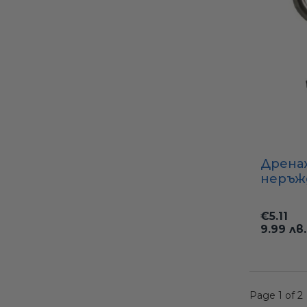
Дрена
неръж
стоман
Ø25.4 м
€5.11
9.99 лв.
Page 1 of 2