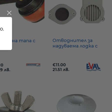
о.
Отводнител за
енажна тапа с
надуваема лодка с
ачка,
невъзвратен
астмасова –
клапан (Ø40 мм)
4 мм
ключваща се)
€11.00
10
21.51 лв.
89 лв.