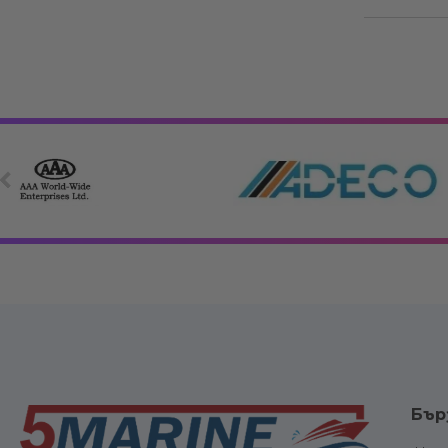
Електрооборудване
Вериги, клюзо
Бър
връзки
Електрически панели, ключове и
Котви и аксе