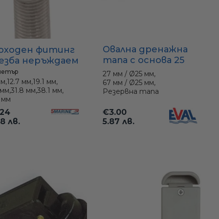
Овална дренажна
оходен фитинг
тапа с основа 25
резба неръждаем
мм (пластмаса) –
 – размери 3/8"
метър
27 мм / Ø25 мм,
къса и дълга
2"
мм,
12.7 мм,
19.1 мм,
67 мм / Ø25 мм,
 мм,
31.8 мм,
38.1 мм,
версия + резервна
Резервна тапа
 мм
тапа
€3.00
.24
5.87 лв.
98 лв.