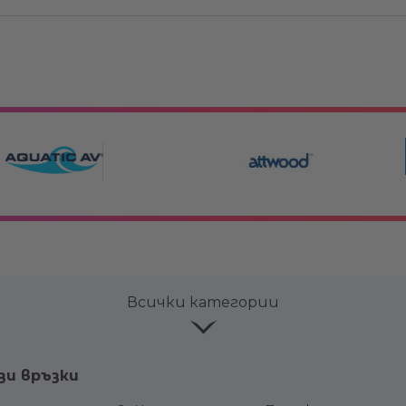
Всички категории
ве и
Лепила и продукти за
Аксесоар
зи връзки
поддръжка
Горивни р
соари
Конзоли