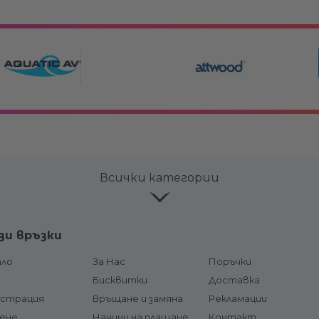
Всички категории
ве и
Лепила и продукти за
Аксесоар
зи връзки
поддръжка
Горивни р
соари
Конзоли
ало
За Нас
Поръчки
горивна л
чи и
Кормилни системи и жила
д
Бисквитки
Доставка
Щуцери /
и
гориво
истрация
Връщане и замяна
Рекламации
Хидравлични системи
Резервоа
сене
Цилиндри, помпи и накрайници
Начини на плащане
Контакт