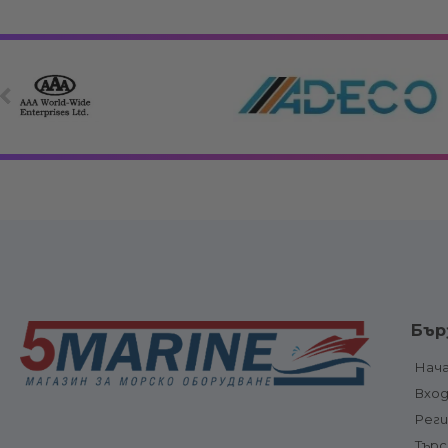
Електрооборудване
Вериги, клюзо
Бър
връзки
Електрически панели, ключове и
Котви и аксе
предпазители
Нач
Котвени вода
Електрически панели
Вхо
ролки
Електрически ключове и
Електрическ
бутони
Рег
шпилове и
Предпазители и прекъсвачи
Тър
оборудване