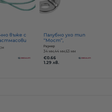
чно въже с
Палубно ухо тип
ластмасови
“Мост”,
за
неръждаема
Размер
см
ала (40 см /
стомана AISI 316
34 мм,
44 мм,
63 мм
€0.66
1.29 лв.