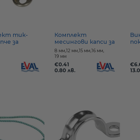
ект тик-
Комплект
Ви
пче за
месингови капси за
по
ало –
тента
не
8 мм,
12 мм,
15 мм,
16 мм,
ан месинг,
(хромирани) –
ст
19 мм
Ø17 мм
различни
де
€0.41
€6.
диаметри Ø8-Ø19
кап
0.80 лв.
13.0
мм
ви