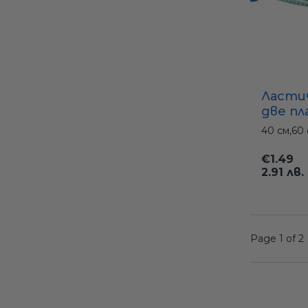
Ласти
две п
топки 
40 см,
60 
покрив
60 см)
€1.49
2.91 лв.
Page 1 of 2