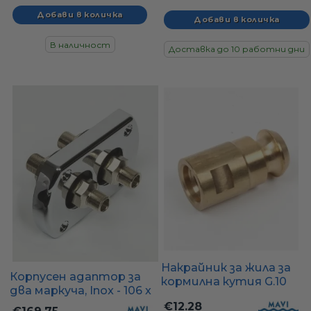
В наличност
Доставка до 10 работни дни
Накрайник за жила за
Корпусен адаптор за
кормилна кутия G.10
два маркуча, Inox - 106 x
89 мм, X.374
€12.28