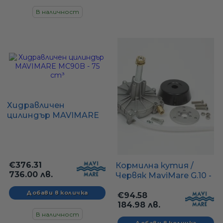
В наличност
Хидравличен
цилиндър MAVIMARE
MC90B - 75 cm³
€376.31
Кормилна кутия /
736.00 лв.
Червяк MaviMare G.10 -
за двигатели до 60 кс,
EN 29775
€94.58
184.98 лв.
В наличност