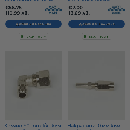
управление на
резба - GTN6X8
€56.75
€7.00
извънбордов
110.99 лв.
13.69 лв.
двигател A.245
(неръждаема
стомана)
В наличност
В наличност
Коляно 90" от 1/4" към
Накрайник 10 мм към