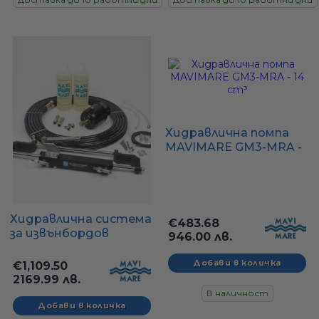
Хидравлична помпа
MAVIMARE GM3-MRA -
14 cm³
Хидравлична система
€483.68
за извънбордов
946.00 лв.
двигател до 150 кс,
MAVIMARE GF150BRT
€1,109.50
2169.99 лв.
В наличност