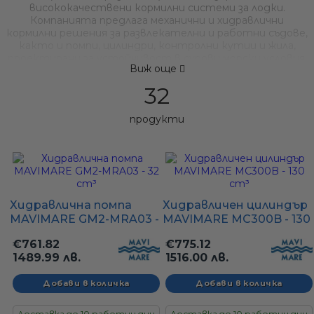
висококачествени кормилни системи за лодки.
а
Компанията предлага механични и хидравлични
кормилни решения за развлекателни и работни съдове,
както и помпи, цилиндри, контролни кутии и жила,
проектирани за устойчивост в сурови морски условия.
ати
Виж още
С над пет десетилетия опит и иновации
(включително планетарни зъбни механизми за прецизно
32
управление), Mavi Mare се утвърждава като доверено
име в морските кормилни технологии, известно с
продукти
плавен и надежден контрол на управлението.
Five-Marine
мфорт
info@five-marine.com
+359 879 233 558
ари
гр. София, кв. Дружба 2, Цариградски комплекс, бл. 281А
Хидравлична помпа
Хидравличен цилиндър
http://www.mavimare.com
MAVIMARE GM2-MRA03 -
MAVIMARE MC300B - 130
удване
32 cm³
cm³
€761.82
€775.12
1489.99 лв.
1516.00 лв.
ве
Доставка до 10 работни дни
Доставка до 10 работни дни