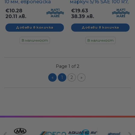
10 мм, европейска
маркуч 5/16 SAE 100 R7,
резба - GTN7X10
европейски - AC38
€10.28
€19.63
20.11 лв.
38.39 лв.
В наличност
В наличност
Page 1 of 2
«
1
2
»