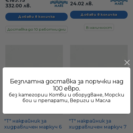
€169.75
24.02 лв.
332.00 лв.
В наличност
Доставка до 10 работни дни
Безплатна доставка за поръчки над
100 евро.
без категории Котви и оборудване, Морски
бои и препарати, Вериги и Масла
"Т" накрайник за
"Т" накрайник за
хидравличен маркуч 6
хидравличен маркуч 7
x 8 мм, европейски,
x 10 мм, европейски,