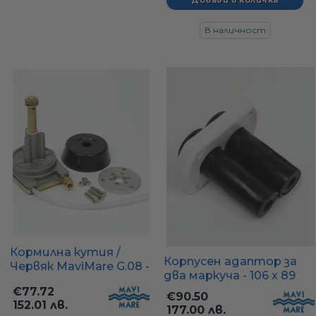
В наличност
Кормилна кутия /
Корпусен адаптор за
Червяк MaviMare G.08 -
два маркуча - 106 x 89
за двигатели до 60 кс,
мм, X.373
€77.72
EN 29775
€90.50
152.01 лв.
177.00 лв.