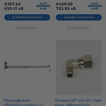
300 кс, универсална -
300 кс, универсална -
€357.40
€400.85
358.00
358.04
699.01 лв.
783.99 лв.
В наличност
В наличност
Регулируемо
Коляно 90" от 1/4" към
свързващо рамо за
8 мм, европейска