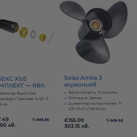
Solas Amita 3
БЕКС ХЪБ
алуминиев
МПЛЕКТ — RBX-
пропелер 11.4x12 за
6(OD) SOLAS
Брой лопати:
3 лопати
аметър винт към
Yamaha/Honda 25-
Ротация:
Дясна
рпедо / Gearcase:
4-1/4" //
Диаметър на пропелер:
11-
60 к.с.
.8 см
2/5" (11.4") // 28.95 см
.49
€155.00
.00 лв.
303.15 лв.