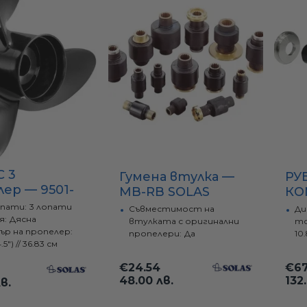
Сонди / Излъчватели
Извънбордови двигатели Suzuki
Рамки за оборудване - Ролбар, Rollbar
Крепежни елементи
С 3
Гумена втулка —
РУ
ер — 9501-
MB-RB SOLAS
КО
10
опати:
3 лопати
Съвместимост на
Ди
5xZOR(I POP)
я:
Дясна
втулката с оригинални
то
р на пропелер:
пропелери:
Да
10
4.5") // 36.83 см
€24.54
€67
48.00 лв.
132
в.