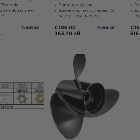
SOLAS
11.1
/ Evinrude
Ротация:
Дясна
Ро
т на двигателя:
Диаметър на пропелер:
15-
Ди
Ya
кс
3/10" (15.3") // 38.86 см
1/1
60 
€186.00
€16
.
363.78 лв.
316