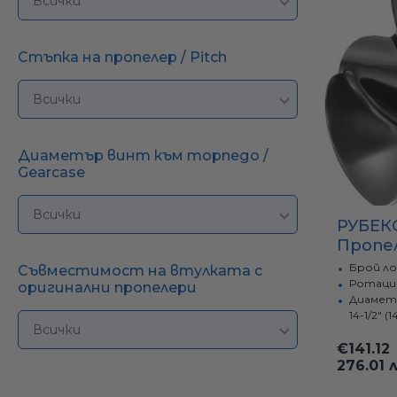
Стъпка на пропелер / Pitch
Диаметър винт към торпедо /
Gearcase
РУБЕК
Пропел
145-20
Брой л
Съвместимост на втулката с
E3x14.
Ротаци
оригинални пропелери
Диаметъ
SOLAS
14-1/2" (1
€141.12
276.01 л