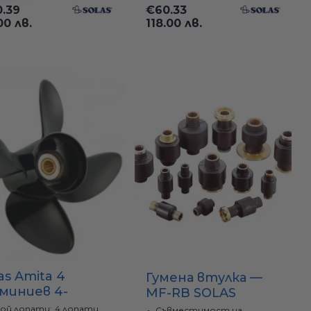
.39
€60.33
00 лв.
118.00 лв.
as Amita 4
Гумена втулка —
уминиев 4-
MF-RB SOLAS
патен пропелер
ой лопати:
4 лопати
Съвместимост на