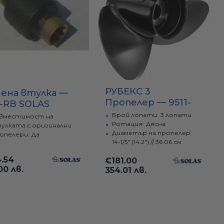
Добавки
Гумени пресови втулки
Принадлежности
Заменяеми втулки, комплекти
Монтажни елементи
е
Люкове и финестрини
РУБЕКС 3
мена втулка —
Пропелер — 9511-
-RB SOLAS
Оборудване за каяци и канута
Капаци, ревизии и кутии
142-23 E3x14.2x23R
Брой лопати:
3 лопати
вместимост на
SOLAS
Ротация:
Дясна
улката с оригинални
Амортисьори, ключалки и аксесоари
Диаметър на пропелер:
опелери:
Да
14-1/5" (14.2") // 36.06 см
.54
€181.00
00 лв.
354.01 лв.