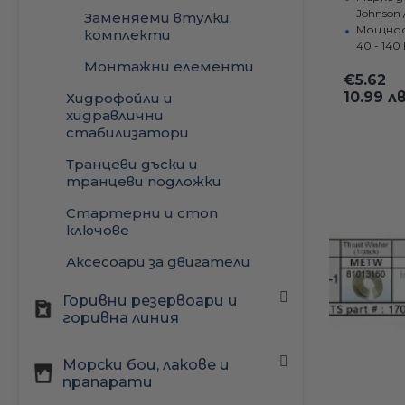
Johnson 
Заменяеми втулки,
Мощнос
комплекти
40 - 140 
Монтажни елементи
€5.62
10.99 лв
Хидрофойли и
хидравлични
стабилизатори
Транцеви дъски и
транцеви подложки
Стартерни и стоп
ключове
Аксесоари за двигатели
Горивни резервоари и
горивна линия
Щуцери / Конектори за
Морски бои, лакове и
гориво
прапарати