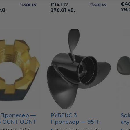
€40
€141.12
79.
лв.
276.01 лв.
 Пропелер —
РУБЕКС 3
Sol
23 OCNT ODNT
Пропелер — 9511-
ал
153-13 E3x15.3x13R
ло
вигател:
OMC /
Брой лопати:
3 лопати
Бр