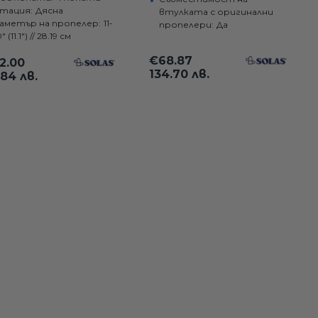
x11 за
тация:
Дясна
втулката с оригинални
аметър на пропелер:
11-
maha/Honda 25-
пропелери:
Да
0" (11.1") // 28.19 см
к.с.
€68.87
2.00
134.70 лв.
.84 лв.