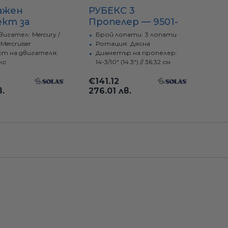
ажен
РУБЕКС 3
ект за
Пропелер — 9501-
лер —
143-22 E3x14.3x22R(I
вигател:
Mercury /
Брой лопати:
3 лопати
01A MD-PKT-1
POP) SOLAS
 Mercruiser
Ротация:
Дясна
т на двигателя:
Диаметър на пропелер:
кс
14-3/10" (14.3") // 36.32 см
€141.12
в.
276.01 лв.