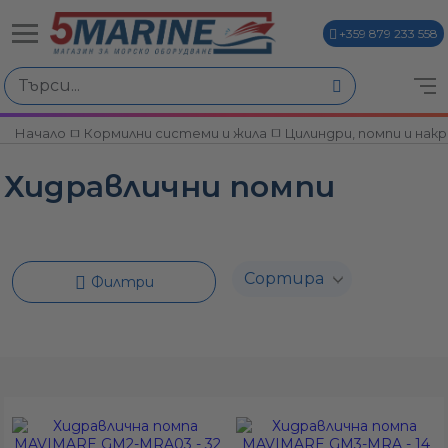
+359 879 233 558
Избери по
Начало
Кормилни системи и жила
Цилиндри, помпи и нак
ви
Хидравлични помпи
Филтри
и