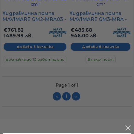
а
Хидравлична помпа
Хидравлична помпа
MAVIMARE GM2-MRA03 -
MAVIMARE GM3-MRA -
32 cm³
14 cm³
ати
€761.82
€483.68
1489.99 лв.
946.00 лв.
Доставка до 10 работни дни
В наличност
мфорт
ари
Page 1 of 1
удване
«
1
»
ве