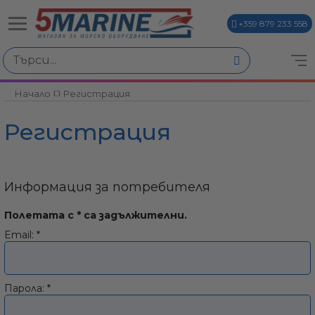
+359 879 233 558
Начало
Регистрация
ви
Регистрация
Информация за потребителя
Полетата с
*
са задължителни.
и
Email:
*
Парола:
*