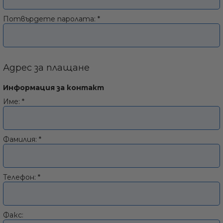
а
Потвърдете паролата:
*
ати
Адрес за плащане
Информация за контакт
Име:
*
мфорт
ари
Фамилия:
*
удване
Телефон:
*
ве
Факс: