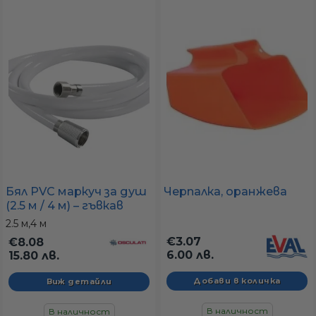
Бял PVC маркуч за душ
Черпалка, оранжева
(2.5 м / 4 м) – гъвкав
маркуч за душ
2.5 м,
4 м
система с бели
€3.07
€8.08
накрайници
6.00 лв.
15.80 лв.
Виж детайли
В наличност
В наличност