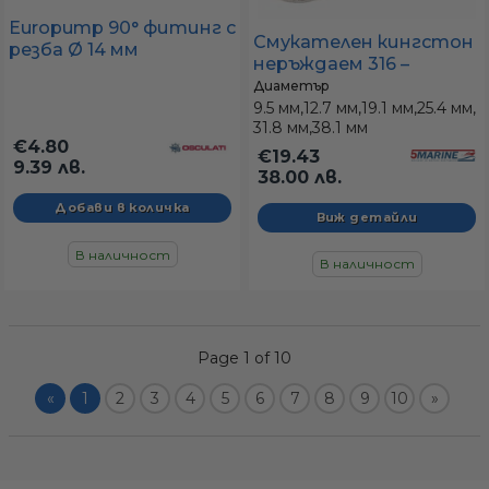
Europump 90° фитинг с
Смукателен кингстон
резба Ø 14 мм
неръждаем 316 –
входен проходник
Диаметър
(цедка) 3/8" до 1-1/2"
9.5 мм,
12.7 мм,
19.1 мм,
25.4 мм,
31.8 мм,
38.1 мм
€4.80
€19.43
9.39 лв.
38.00 лв.
Виж детайли
В наличност
В наличност
Page 1 of 10
«
1
2
3
4
5
6
7
8
9
10
»