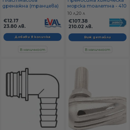
Преносима химическа
Пластмасова
морска тоалетна - 410
дренажна (транцева)
x 355 x 310 мм
тапа Ø50 мм с
10 л,
20 л
заключващо капаче
€12.17
€107.38
(резе)
23.80 лв.
210.02 лв.
Виж детайли
В наличност
В наличност