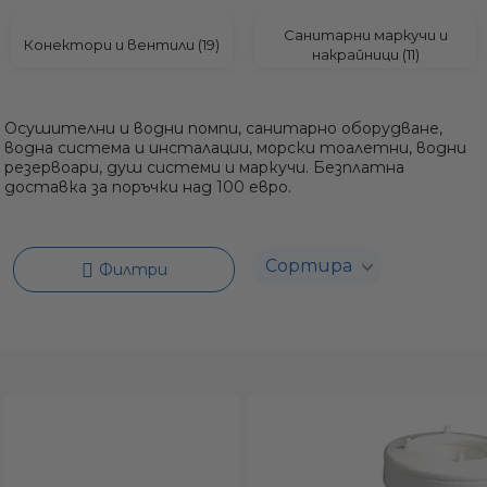
а
Санитарни маркучи и
Конектори и вентили (19)
накрайници (11)
ати
Осушителни и водни помпи, санитарно оборудване,
водна система и инсталации, морски тоалетни, водни
резервоари, душ системи и маркучи. Безплатна
доставка за поръчки над 100 евро.
мфорт
Филтри
ари
удване
ве