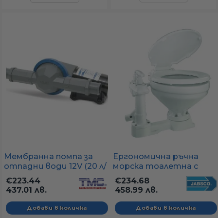
Мембранна помпа за
Ергономична ръчна
отпадни води 12V (20 л/
морска тоалетна с
мин за тоалетна)
пластмасов капак
€223.44
€234.68
(34.5×43×43 см)
437.01 лв.
458.99 лв.