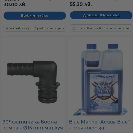
стандартни
55.29 лв.
30.00 лв.
накрайници
Виж детайли
Доставка до 10 работни дни
Доставка до 10 работни дни
Blue Marine “Acqua Blue”
90° фитинг за водна
– течност за
помпа – Ø13 mm маркуч