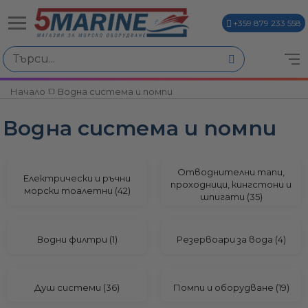
+359 879 233 558
Избери по
Начало
Водна система и помпи
ви
Водна система и помпи
Отводнителни тапи,
Електрически и ръчни
проходници, кингстони и
морски тоалетни (42)
шпигати (35)
и
Водни филтри (1)
Резервоари за вода (4)
Душ системи (36)
Помпи и оборудване (19)