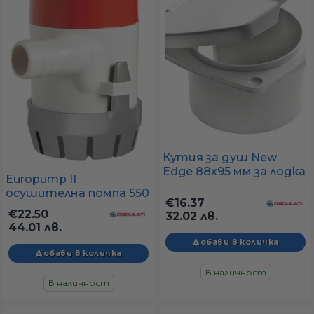
Кутия за душ New
Edge 88x95 мм за лодка
Europump II
– заден изход, UV-
осушителна помпа 550
устойчива пластмаса
€16.37
12 V
€22.50
32.02 лв.
44.01 лв.
В наличност
В наличност