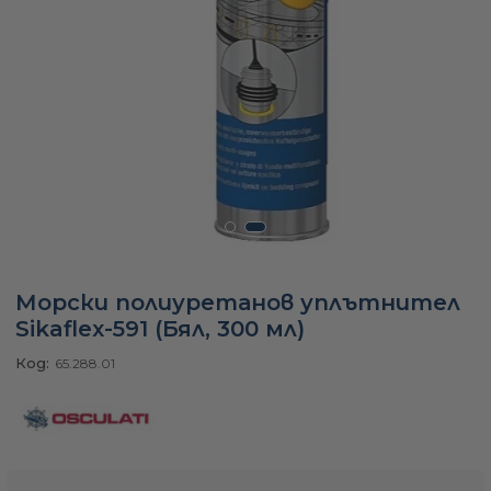
а
ати
мфорт
ари
Морски полиуретанов уплътнител
Sikaflex-591 (Бял, 300 мл)
удване
Код:
65.288.01
ве