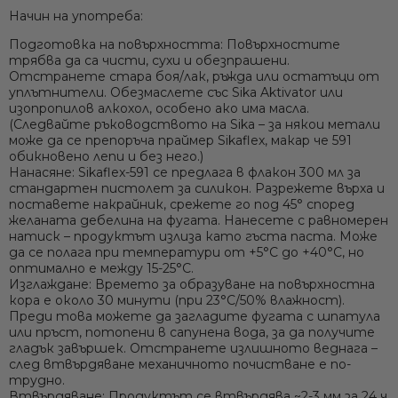
Начин на употреба:
Подготовка на повърхността:
Повърхностите
трябва да са чисти, сухи и обезпрашени.
Отстранете стара боя/лак, ръжда или остатъци от
уплътнители. Обезмаслете със Sika Aktivator или
изопропилов алкохол, особено ако има масла.
(Следвайте ръководството на Sika – за някои метали
може да се препоръча праймер Sikaflex, макар че 591
обикновено лепи и без него.)
Нанасяне:
Sikaflex-591 се предлага в флакон 300 мл за
стандартен пистолет за силикон. Разрежете върха и
поставете накрайник, срежете го под 45° според
желаната дебелина на фугата. Нанесете с равномерен
натиск – продуктът излиза като гъста паста. Може
да се полага при температури от +5°C до +40°C, но
оптимално е между 15-25°C.
Изглаждане:
Времето за образуване на повърхностна
кора е около 30 минути (при 23°C/50% влажност).
Преди това можете да загладите фугата с шпатула
или пръст, потопени в сапунена вода, за да получите
гладък завършек. Отстранете излишното веднага –
след втвърдяване механичното почистване е по-
трудно.
Втвърдяване:
Продуктът се втвърдява ~2-3 мм за 24 ч