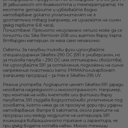
(в зависимост от влажността и температурата). Не
местете детайлите и избягвайте водно
натоварване докато уплътнителят не е
достатъчно твърд (например, не излагайте на силен
дъжд първите 6-8 часа).
Почистване:
Прясното неизсъхнало лепило може да се
почисти със Sika Remover-208 или ацетон върху кърпа.
Втвърден материал се маха само механично.
Съвети:
За
палубни тикови фуги
използвайте
специализирания Sikaflex-290 DC (591 е универсален, но
за тикова палуба – 290 DC има оптимирани свойства).
Не използвайте 591 за остъкления, подложени на силно
напрежение пластмаси като PMMA/поликарбонат
(например прозорци) – за тях е Sikaflex-295 UV.
Реална употреба:
Лодкарите ценят Sikaflex-591 заради
неговата надеждност и многостранност. Например,
при монтаж на нови кнехтове или фитинги върху
палубата, 591 създава водоустойчиво уплътнение под
основата, което няма да се просмуче дори при ударни
натоварвания. Вътре в каютата, около рамките на
прозорци или между модулите на интериора, 591
елиминира вибрационното тракане и гарантира, че
при дъжд водата остава навън. Много техници