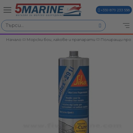
+359 879 233 558
Начало
Морски бои, лакове и прапарати
Полиращи про
ви
и