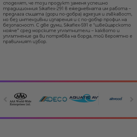
споделят, че този продукт
заменя успешно
традиционния Sikaflex-291
в ежедневната им работа –
предлага същата (дори по-добра) адхезия и гъвкавост,
но без интензивни изпарения и с по-добър профил на
безопасност. С две думи, Sikaflex-591 е
“швейцарското
ножче” сред морските уплътнители
– каквото и
уплътнение да ви потрябва на борда, той вероятно е
правилният избор.