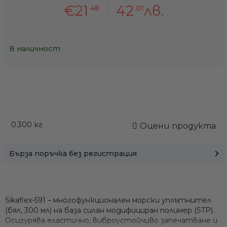
€21
42
лв.
48
01
В наличност
0.300
кг
Оцени продукта
Бърза поръчка без регистрация
Sikaflex-591
– многофункционален морски уплътнител
(бял, 300 мл) на база
силан модифициран полимер (STP)
.
Осигурява еластично, виброустойчиво запечатване и