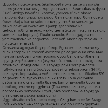
Широко приложение:
Sikaflex-591 може да се използва
като уплътнител за хоризонтални и вертикални фуги
(шев между палуба и корпус, уплътняване около
палубни фитинги, прозорци, вентилатори, винтове и
болтове) и като леко конструктивно лепило за
фиксиране на елементи (напр. залепване на
декоративни панели, малки детайли от пластмаса или
метал към корпуса). Практически всяка задача по
уплътняване на лодката – от кабината до трюма – е
по силите на 591.
Отлична адхезия без праймер:
Една от големите му
силни страни е способността да се захваща отлично
към разнообразни материали
дори без използване на
грунд
. Дърво, метали (алуминий, стомана, неръждаема
стомана), боядисани или грундирани повърхности
(двукомпонентни бои/грундове), стъклопласт (FRP),
гелкоут, керамика, и повечето пластмаси – Sikaflex-591
се залепва сигурно към всички тях. Това улеснява
работата и спестява време, като намалява броя на
необходимите продукти. (При специални случаи или
постоянно потопени фуги, Sika препоръчва грунд за
оптимална дълготрайност.)
Издръжливост в морска среда:
След като се втвърди
(обикновено
24 часа за пълен цикъл
при стандартни