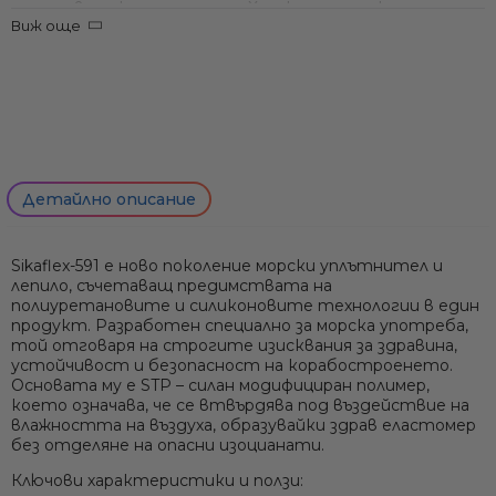
лепене в лодкостроенето. Характеристики:
Виж още
Универсално приложение:
За фуги и уплътнения в
интериора и екстериора – палубни аксесоари, люкове,
релси, корпусни шевове
Изключителна адхезия:
Залепва към дърво, метали (вкл.
алуминий), грундирани повърхности, фибростъкло,
керамика, пластмаси – без нужда от праймер в
повечето случаи
Детайлно описание
Устойчив и безопасен:
Без изоцианати, разтворители,
калай и фталати; устойчив на UV, солена вода и
атмосферни влияния (не пожълтява, не се напуква)
Sikaflex-591
е ново поколение морски уплътнител и
Гъвкав и виброустойчив:
След втвърдяване остава
лепило, съчетаващ предимствата на
гъвкав еластомер, който понася вибрации, разширения
полиуретановите и силиконовите технологии в един
и сътресения – идеален за морска среда
продукт. Разработен специално за морска употреба,
той отговаря на строгите изисквания за здравина,
устойчивост и безопасност на корабостроенето.
Основата му е STP – силан модифициран полимер
,
което означава, че се втвърдява под въздействие на
влажността на въздуха, образувайки здрав еластомер
без отделяне на опасни изоцианати.
Ключови характеристики и ползи: