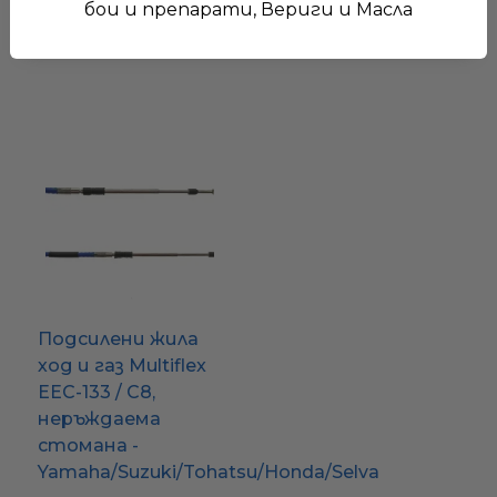
€38.96
бои и препарати, Вериги и Масла
76.20 лв.
Подсилени жила
ход и газ Multiflex
EEC-133 / C8,
неръждаема
стомана -
Yamaha/Suzuki/Tohatsu/Honda/Selva