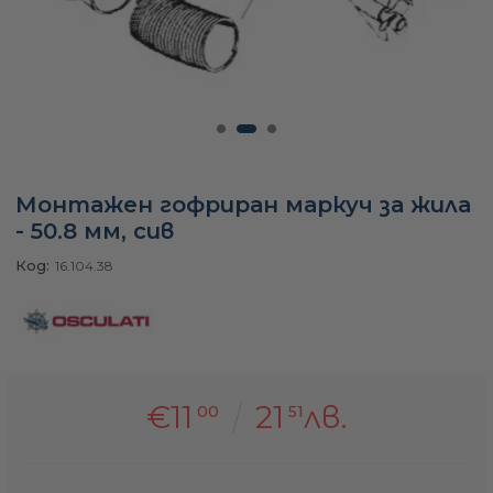
а
ати
Монтажен гофриран маркуч за жила
мфорт
- 50.8 мм, сив
Код:
16.104.38
ари
удване
€11
21
лв.
00
51
ве