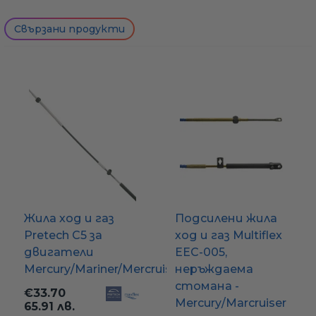
Свързани продукти
Жила ход и газ
Подсилени жила
Pretech C5 за
ход и газ Multiflex
двигатели
EEC-005,
Mercury/Mariner/Mercruiser
неръждаема
стомана -
€33.70
Mercury/Marcruiser
Само попълнет
65.91 лв.