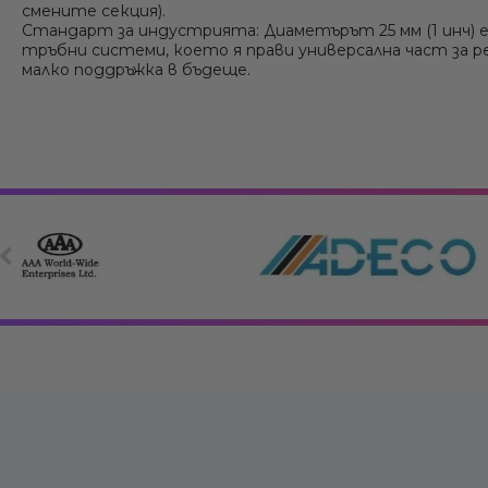
смените секция).
Стандарт за индустрията:
Диаметърът 25 мм (1 инч) е
тръбни системи, което я прави универсална част за 
малко поддръжка в бъдеще.