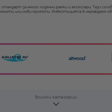
Сонди / Излъчватели
Извънбордови двигатели Suzuki
 стандарт за много лодъчни рамки и аксесоари. Тази сглоб
Рамки за оборудване - Ролбар, Rollbar
ремонти или нови проекти. Инвестицията в неръждаем о
Крепежни елементи
Всички категории