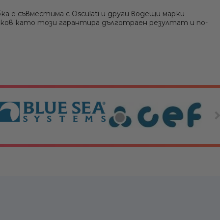
ка е съвместима с Osculati и други водещи марки
бков като този гарантира дълготраен резултат и по-