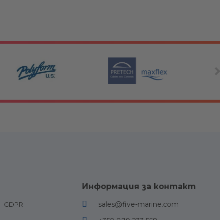
и за двигатели
Други
Информация за контакт
езервоари и
Палубно оборудване и
sales@five-marine.com
GDPR
иния
аксесоари