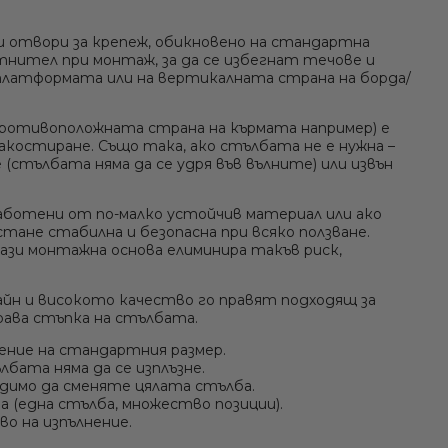
и отвори за крепеж, обикновено на стандартна
ътнител при монтаж, за да се избегнат течове и
Ние ще се свържем с вас в р
а платформата или на вертикалната страна на борда/
ротивоположната страна на кърмата например) е
костиране. Също така, ако стълбата не е нужна –
(стълбата няма да се удря във вълните) или извън
аботени от по-малко устойчив материал или ако
ане стабилна и безопасна при всяко ползване.
Тази монтажна основа елиминира такъв риск,
айн и високото качество го правят подходящ за
драва стъпка на стълбата.
рение на стандартния размер.
бата няма да се изплъзне.
ходимо да сменяте цялата стълба.
 (една стълба, множество позиции).
о на изпълнение.