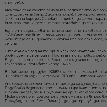
употреба.
Монтажът на самата основа
към лодката става с пом
фланцова схема (напр. 2 или 4 отвора). Препоръчител
галванична корозия. Основата трябва да се монтира н
кърмата, там където искате стълбата да се закача.
Едно от предимствата на наличието на такава осно
гъвкавостта: бихте могли лесно да преместите стълб
може бързо да я вдигнете и откачите от основата, ос
сезона.
С течение на годините оригиналните монтажни основи
щифтовете се разбият. Подмяната им с нови, изработ
Безопасността е от първостепенно значение
– една 
закрепвайки стълбата неподвижно.
В обобщение, продукт 00582 е
малък, но съществен 
широка гама лодки – от малки RIB-ове и моторни лодки
Универсална съвместимост – може да се използва с по
Подобрява безопасността – елиминира клатенето на ст
В случай на загуба или счупване на оригиналната осно
Може да се монтира допълнително – напр. на втори вх
Произведена от EVAL (Гърция) – доказан производител