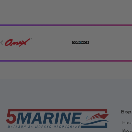
Електрооборудване
Вериги, клюзо
Бър
връзки
Електрически панели, ключове и
Котви и аксе
предпазители
Нач
Котвени вода
Електрически панели
Вхо
ролки