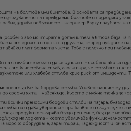
Сонди / Излъчватели
Извънбордови двигатели Suzuki
ощта на болтове или винтове. В основата са предвиден
Рамки за оборудване - Ролбар, Rollbar
но е използването на неръждаеми болтове и подходящ упл
а равна, здрава повърхност – например върху палубата н
Крепежни елементи
ва (особено ако монтирате
допълнителна втора база
на п
ата от едната страна на другата, според нуждите на а
тавяйки платформата чиста. Това е полезно при плаване 
 на стълбите могат да се износят – особено ако са изр
ени от качествена сплав, гарантира, че стълбата ще ост
разклатена или хлабава стълба крие риск от инциденти. 
компонент
за всяка бордова стълба. Универсалният му диз
 до средни яхти – навсякъде, където е нужна точка за з
чти всички преносими бордови стълби на пазара, благода
ълбата и дава увереност при качване и слизане, че стъл
ва, този продукт осигурява бързо решение, без да е необ
од/изход на лодката – което увеличава функционалността
 на морско оборудване, гарантиращ надеждност и качеств