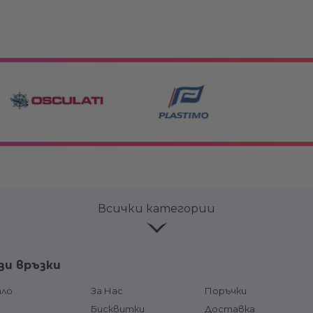
Всички категории
ве и
Лепила и продукти за
Аксесоар
зи връзки
поддръжка
Горивни р
соари
Конзоли
ало
За Нас
Поръчки
горивна л
чи и
Кормилни системи и жила
д
Бисквитки
Доставка