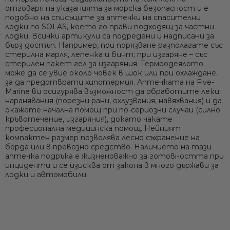
отговаря на указанията за морска безопасност и е
подобно на списъците за аптечки на спасителни
Ние ще се свържем с вас в р
лодки по SOLAS, което го прави подходящ за частни
лодки. Всички артикули са подредени и надписани за
бърз достъп. Например, при порязване разполагате със
стерилна марля, лепенка и бинт; при изгаряне – със
стерилен пакет гел за изгаряния. Термоодеялото
може да се увие около човек в шок или при охлаждане,
за да предотврати хипотермия.
Аптечката на Five-
Marine
ви осигурява възможност да обработите леки
наранявания (порезни рани, охлузвания, навяхвания) и да
окажете начална помощ при по-сериозни случаи (силно
кръвотечение, изгаряния), докато чакате
професионална медицинска помощ. Нейният
компактeн размер позволява лесно съхранение на
борда или в превозно средство. Наличието на тази
аптечка подръка е жизненоважно за готовността при
инциденти и се изисква от закона в много държави за
лодки и автомобили.