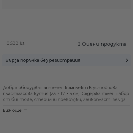
0.500
кг
Оцени продукта
Бърза поръчка без регистрация
Добре оборудван
аптечен комплект
в устойчива
пластмасова кутия (23 × 17 × 5 см). Съдържа пълен набор
от бинтове, стерилни превръзки, лейкопласт, гел за
изгаряния, термо одеяло, ножица, ръкавици и
Виж още
инструкция за първа помощ. Идеален за лодки и
автомобили – позволява да окажете помощ при чести
наранявания и да стабилизирате пострадал до
пристигане на помощ. Съдържанието е CE