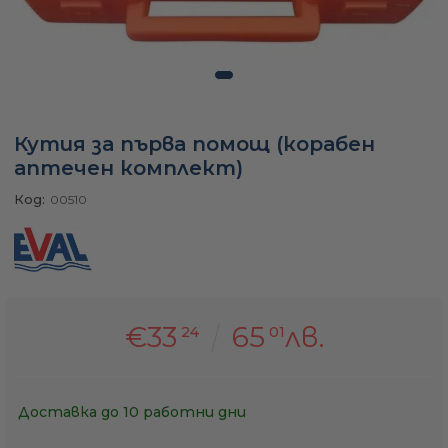
а
ати
Кутия за първа помощ (корабен
аптечен комплект)
Код:
00510
мфорт
ари
удване
€33
65
лв.
24
01
ве
Доставка до 10 работни дни