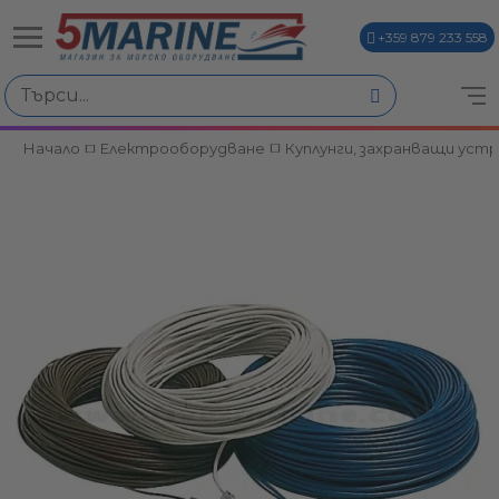
+359 879 233 558
Начало
Електрооборудване
Куплунги, захранващи уст
ви
и