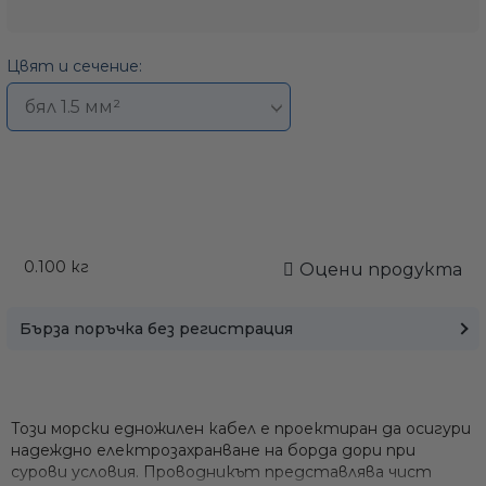
Цвят и сечение:
0.100
кг
Оцени продукта
Бърза поръчка без регистрация
Този морски едножилен кабел е проектиран да осигури
надеждно електрозахранване на борда дори при
сурови условия. Проводникът представлява чист