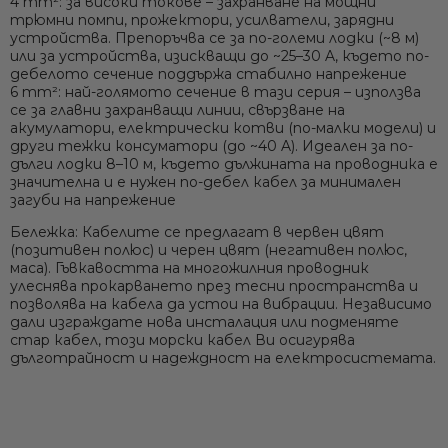
4 mm²:
за високи токове – захранване на мощни
трюмни помпи, прожектори, усилватели, зарядни
устройства. Препоръчва се за по-големи лодки (~8 м)
или за устройства, изискващи до ~25–30 A, където по-
дебелото сечение поддържа стабилно напрежение
6 mm²:
най-голямото сечение в тази серия – използва
се за главни захранващи линии, свързване на
акумулатори, електрически котви (по-малки модели) и
други тежки консуматори (до ~40 A). Идеален за по-
дълги лодки 8–10 м, където дължината на проводника е
значителна и е нужен по-дебел кабел за минимален
загуби на напрежение
Бележка:
Кабелите се предлагат в
червен
цвят
(позитивен полюс) и
черен
цвят (негативен полюс,
маса). Гъвкавостта на многожилния проводник
улеснява прокарването през тесни пространства и
позволява на кабела да устои на вибрации. Независимо
дали изграждате нова инсталация или подменяте
стар кабел, този морски кабел Ви осигурява
дълготрайност и надеждност на електросистемата.