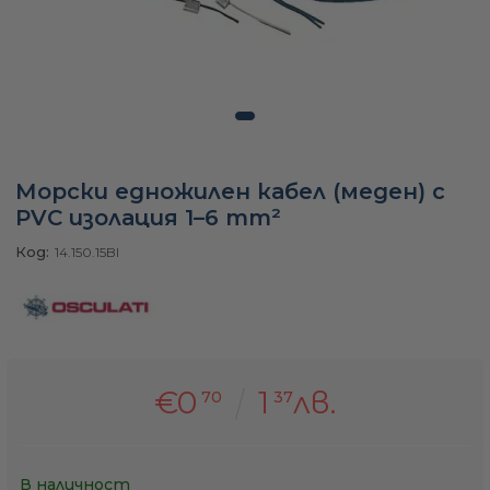
а
ати
Морски едножилен кабел (меден) с
PVC изолация 1–6 mm²
мфорт
Код:
14.150.15BI
ари
удване
€0
1
лв.
70
37
ве
В наличност