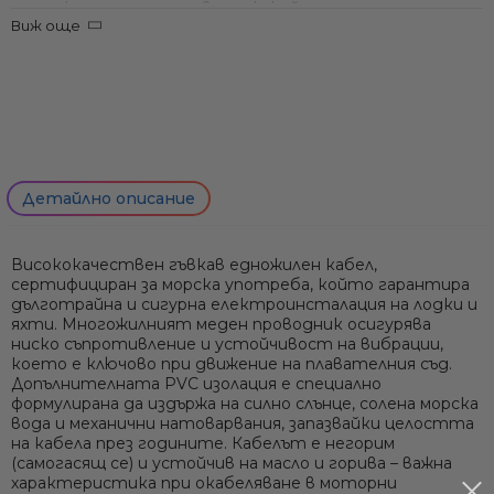
многожилен меден проводник, който гарантира
Виж още
отлична проводимост и гъвкавост. PVC изолацията е
устойчива на UV лъчи, солена вода и износване,
предпазвайки кабела от повреди и корозия. Кабелът е
също негорим и маслоустойчив за по-висока
безопасност.
Чист многожилен меден проводник
– висока
проводимост и гъвкавост за лесно полагане
Детайлно описание
Морска PVC изолация
– устойчива на UV, солена вода и
механично износване
Негорим и маслоустойчив
– безопасен за употреба в
Висококачествен гъвкав едножилен кабел,
моторни отделения и тесни пространства
сертифициран за морска употреба, който гарантира
Размери 1–6 mm², червен или черен цвят
– цветна
дълготрайна и сигурна електроинсталация на лодки и
маркировка за положителен/отрицателен полюс,
яхти. Многожилният меден проводник осигурява
улесняваща свързването
ниско съпротивление и устойчивост на вибрации,
което е ключово при движение на плавателния съд.
Допълнителната PVC изолация е специално
Само попълнет
формулирана да издържа на силно слънце, солена морска
вода и механични натоварвания, запазвайки целостта
на кабела през годините. Кабелът е негорим
(самогасящ се) и устойчив на масло и горива – важна
характеристика при окабеляване в моторни