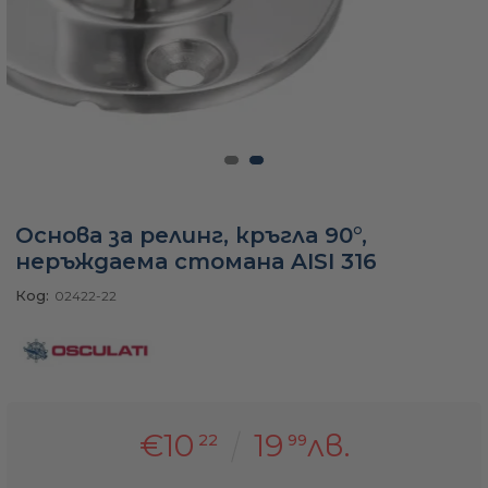
а
ати
мфорт
Основа за релинг, кръгла 90°,
неръждаема стомана AISI 316
ари
Код:
02422-22
удване
ве
€10
19
лв.
22
99