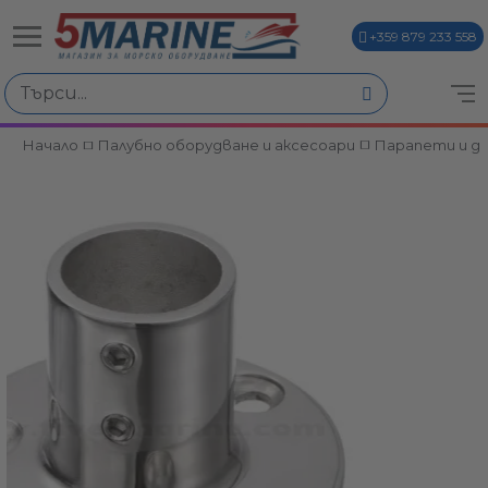
+359 879 233 558
Начало
Палубно оборудване и аксесоари
Парапети и д
ви
и