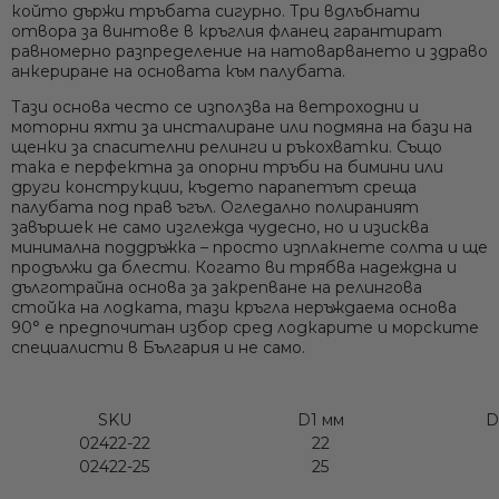
стегнат захват. Отстрани на основата обикновено
който държи тръбата сигурно. Три вдлъбнати
има фиксиращ винт (грууб винт), който фиксира
отвора за винтове в кръглия фланец гарантират
тръбата на място (предотвратява завъртане или
равномерно разпределение на натоварването и здраво
анкериране на основата към палубата.
изтегляне).
Ние ще се свържем с вас в р
Тази основа често се използва на ветроходни и
моторни яхти за инсталиране или подмяна на бази на
щенки за спасителни релинги и ръкохватки. Също
така е перфектна за
опорни тръби на бимини
или
други конструкции, където парапетът среща
палубата под прав ъгъл.
Огледално полираният
завършек
не само изглежда чудесно, но и изисква
минимална поддръжка – просто изплакнете солта и ще
продължи да блести. Когато ви трябва надеждна и
дълготрайна основа за закрепване на релингова
стойка на лодката, тази кръгла неръждаема основа
90° е предпочитан избор сред лодкарите и морските
специалисти в България и не само.
SKU
D1 мм
D
02422-22
22
02422-25
25