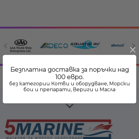
Безплатна доставка за поръчки над
100 евро.
без категории Котви и оборудване, Морски
бои и препарати, Вериги и Масла
Всички категории
Електрооборудване
Вериги,
Лепи
клюзове и
проду
Електрически
връзки
поддр
панели, ключове и
Котви и
Кон
предпазители