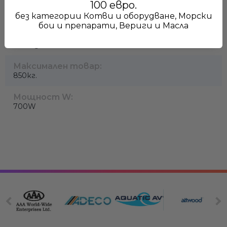
100 евро.
Volt:
12V
без категории Котви и оборудване, Морски
бои и препарати, Вериги и Масла
За лодки :
от 9 до 13 м
Максимален товар:
850
кг.
Мощност W:
Ние ще се свържем с вас в р
700
W