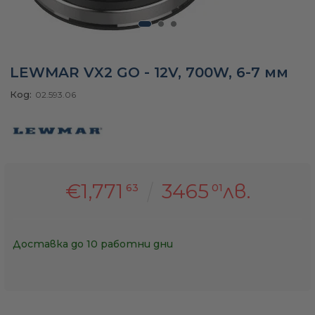
а
ати
LEWMAR VX2 GO - 12V, 700W, 6-7 мм
Код:
02.593.06
мфорт
ари
€1,771
3465
лв.
63
01
удване
Доставка до 10 работни дни
ве