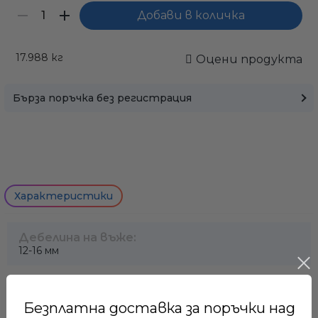
17.988
кг
Оцени продукта
Бърза поръчка без регистрация
Характеристики
Само попълнет
Дебелина на въже:
12-16 мм
Дебелина на верига:
6-7 мм
Безплатна доставка за поръчки над