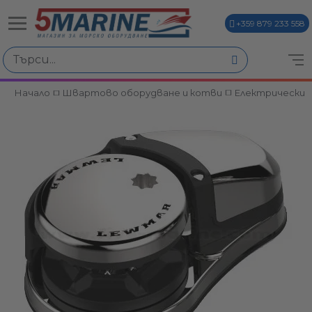
+359 879 233 558
Начало
Швартово оборудване и котви
Електрически 
ви
и