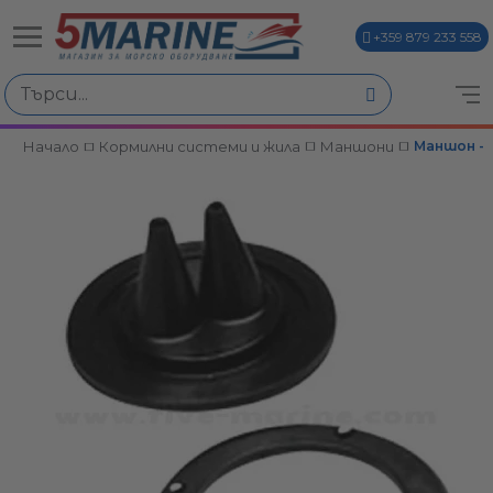
+359 879 233 558
Начало
Кормилни системи и жила
Маншони
Маншон - 
ви
и