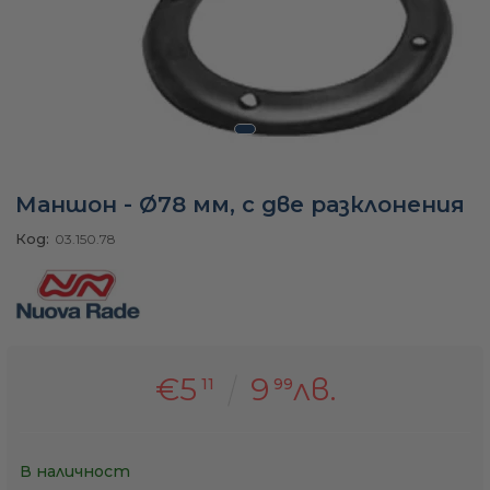
а
ати
Маншон - Ø78 мм, с две разклонения
мфорт
Код:
03.150.78
ари
удване
€5
9
лв.
11
99
ве
В наличност