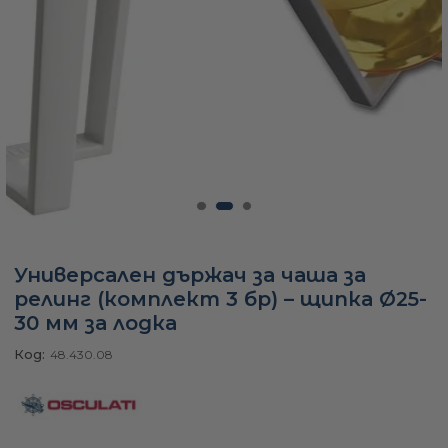
а
ати
мфорт
ари
Универсален държач за чаша за
релинг (комплект 3 бр) – щипка Ø25-
30 мм за лодка
удване
Код:
48.430.08
ве