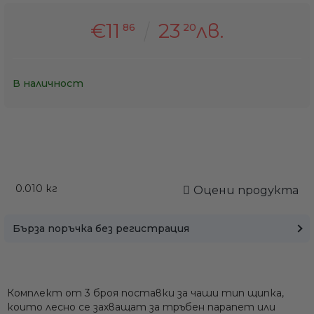
€11
23
лв.
86
20
В наличност
0.010
кг
Оцени продукта
Бърза поръчка без регистрация
Комплект от
3 броя поставки за чаши
тип щипка,
които лесно се захващат за тръбен парапет или