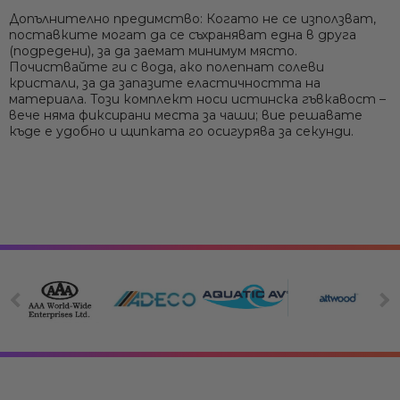
Допълнително предимство:
Когато не се използват,
поставките могат да се съхраняват една в друга
(подредени), за да заемат минимум място.
Почиствайте ги с вода, ако полепнат солеви
кристали, за да запазите еластичността на
материала. Този комплект носи истинска гъвкавост –
вече няма фиксирани места за чаши; вие решавате
къде е удобно и щипката го осигурява за секунди.