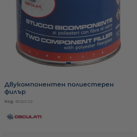
а
ати
мфорт
ари
Двукомпонентен полиестерен
филър
удване
Код:
65.520.02
ве