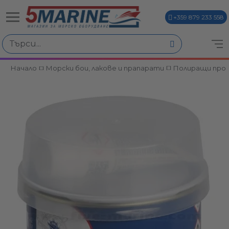
+359 879 233 558
Начало
Морски бои, лакове и прапарати
Полиращи про
ви
и