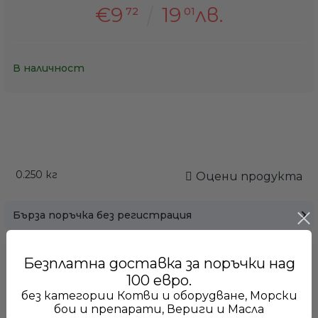
€9
19
лв.
72
01
В наличност
Само попълнет
0.250
кг
Оцени продукта
Бърза поръчка без регистрация
Безплатна доставка за поръчки над
Подходящ за възстановяване на липсващи и повредени
100 евро.
повърхности.
без категории Котви и оборудване, Морски
бои и препарати, Вериги и Масла