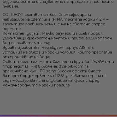
безопасността и спазването на правилата при нощно
плаване.
COLREG72 съответствие:
Сертифицирана
навигационна светлина (RINA тест) за лодки <12 м –
гарантира правилен ъгъл и сила на светене според
нормите.
Компактен дизайн:
Малки размери и нисък профил,
улесняващи дискретен монтаж и придаващи модерен
вид на плавателния съд.
Здрава изработка:
Неръждаем корпус AISI 316,
устойчив на ръжда и морски условия, който предпазва
от проникване на вода.
Осветителен елемент:
Халогенна крушка 12V/8W тип
“торпедо” (31 мм) включена; възможност за
преминаване към LED за по-висока ефективност.
За порт борд:
Червен лъч 112.5° за лявата страна на
съда – осигурява ясна индикация на курса според
международните морски правила.