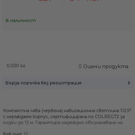
В наличност
0.030
кг
Оцени продукта
Бърза поръчка без регистрация
Компактна лява (червена) навигационна светлина 112.5°
с неръждаем корпус, сертифицирана по COLREG72 за
лодки до 12 м. Гарантира надеждно обозначаване на
левия борд, съчетано с елегантен дизайн и устойчива
Виж още
изработка.