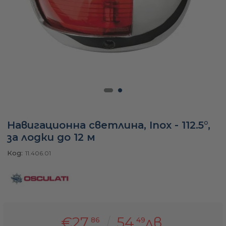
а
ати
мфорт
Навигационна светлина, Inox - 112.5°,
ари
за лодки до 12 м
Код:
11.406.01
удване
ве
€27
54
лв.
86
49