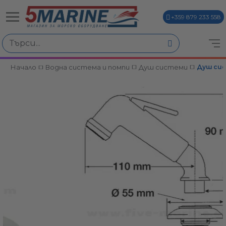
+359 879 233 558
Начало
Водна система и помпи
Душ системи
Душ сист
ви
и