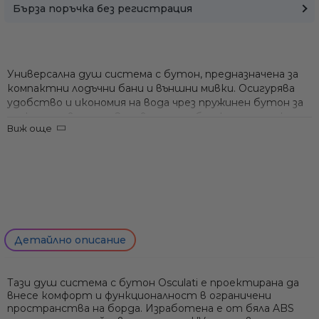
Бърза поръчка без регистрация
Универсална душ система с бутон, предназначена за
компактни лодъчни бани и външни мивки. Осигурява
удобство и икономия на вода чрез пружинен бутон за
пускане на водата. Здравата изработка от морски
Виж още
материали гарантира дълготрайна употреба в морска
среда.
Бяла ABS конструкция с хромиран 45° чучур за
насочване на струята
Пружинен бутон – натисни за вода; опция за
постоянна струя чрез повдигане на бутона
Подходяща за малки лодки, комбинирани санитарни
Детайлно описание
възли или външни душове
Включен подсилен маркуч (варианти: 1.5 м или 2.5 м) с
стандартна 3/8” връзка
Тази душ система с бутон
Osculati
е проектирана да
Вграден хромиран държач за чист монтаж и сигурно
внесе комфорт и функционалност в ограничени
Само попълнет
прибиране на слушалката
пространства на борда. Изработена е от бяла ABS