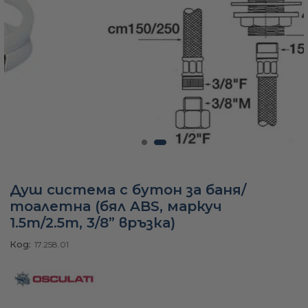
а
ати
мфорт
ари
Душ система с бутон за баня/
тоалетна (бял ABS, маркуч
удване
1.5m/2.5m, 3/8” връзка)
Код:
17.258.01
ве