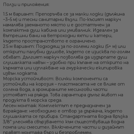
Ползи и приложения:
1.5 м вариант:
Препоръчва се за
малки лодки (дължина
~3–5 м)
и тесни санитарни възли. По-късият маркуч
намалява заеманото място и е достатъчен за
компактна душ кабина или умивалник. Идеален за
вътрешни бани на ветроходни яхти и катери,
където пространството е ограничено.
2.5 м вариант:
Подходящ за
по-големи лодки (5+ м)
или
открити палубни душове, където се изисква по-голям
обхват. Дългият маркуч позволява да издърпате душ
слушалката навън – удобно при къпане на открито на
кърмата или изплакване на гмуркачески екипировка
извън лодката.
Морска устойчивост:
Всички компоненти са
устойчиви на корозия – пластмасата не се влияе от
солена вода, а хромираните месингови части
устояват на ръжда. Това гарантира дълъг живот на
продукта в морска среда.
Лесен монтаж:
Комплектът е предназначен за
вграждане: необходимо е отвор за държача, където
слушалката се прибира. Стандартната водна връзка
3/8” улеснява свързването към съществуваща водна
помпа или смесител. Включените части и дизайнът
правят монтажа бърз и безпроблемен.