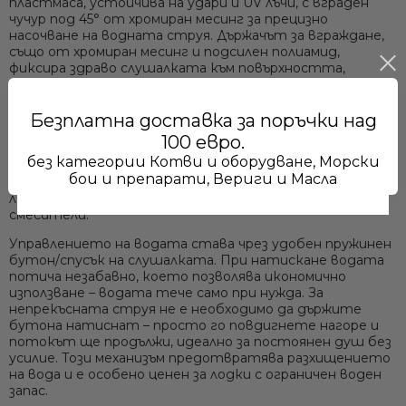
пластмаса, устойчива на удари и UV лъчи, с вграден
чучур под 45° от хромиран месинг за прецизно
насочване на водната струя. Държачът за вграждане,
също от хромиран месинг и подсилен полиамид,
фиксира здраво слушалката към повърхността,
предотвратявайки нейното разместване при вълни
или вибрации. В комплекта е включен бял подсилен
маркуч (полиестерна оплетка) с дължина
1.5 м или 2.5 м
–
Безплатна доставка за поръчки над
изберете по-късия за компактни душ кабини и по-
100 евро.
дългия за повече гъвкавост при външен душ. И двата
без категории Котви и оборудване, Морски
варианта използват стандартна
3/8” вътрешна
бои и препарати, Вериги и Масла
резба
за присъединяване към водната система на
лодката, осигурявайки лесна съвместимост с помпи и
смесители.
Управлението на водата става чрез удобен пружинен
бутон/спусък
на слушалката. При натискане водата
потича незабавно, което позволява икономично
използване – водата тече само при нужда. За
Ние ще се свържем с вас в р
непрекъсната струя не е необходимо да държите
бутона натиснат – просто го повдигнете нагоре и
потокът ще продължи, идеално за постоянен душ без
усилие. Този механизъм предотвратява разхищението
на вода и е особено ценен за лодки с ограничен воден
запас.