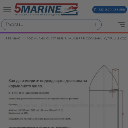
+359 879 233 558
Начало
Кормилни системи и жила
Кормилни кутии и кор
ви
и