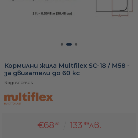
а
ати
мфорт
Кормилни жила Multfilex SC-18 / М58 -
за двигатели до 60 кс
ари
Код:
8005806
удване
ве
€68
133
лв.
51
99