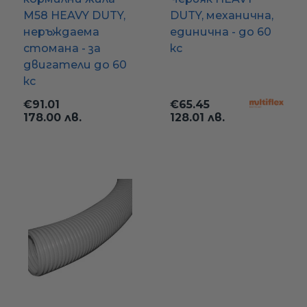
М58 HEAVY DUTY,
DUTY, механична,
неръждаема
единична - до 60
стомана - за
кс
двигатели до 60
кс
€91.01
€65.45
178.00 лв.
128.01 лв.