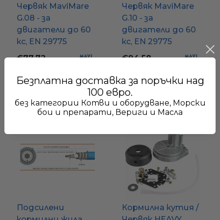
Червяк MaviMare
Червяк MaviMare
G.08 - за
G.10 - за
двигатели до 60
двигатели до 60
кс, EN 29775
кс, EN 29775
€77.72
€94.58
152.01 лв.
184.98 лв.
Безплатна доставка за поръчки над
100 евро.
без категории Котви и оборудване, Морски
бои и препарати, Вериги и Масла
Подсилени
Кормилна кутия /
кормилни жила
Червяк HEAVY