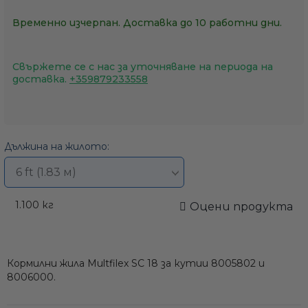
Временно изчерпан. Доставка до 10 работни дни.
Свържете се с нас за уточняване на периода на
доставка.
+359879233558
Дължина на жилото:
1.100
кг
Оцени продукта
Кормилни жила Multfilex SC 18 за кутии 8005802 и
8006000.