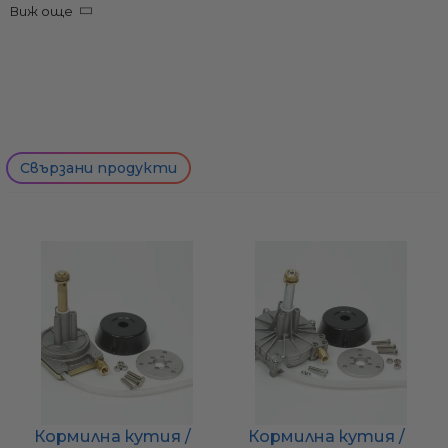
Виж още
Напътствия как да измерите подходящия размер за
вашето жило ще намерите на снимка 3.
Свързани продукти
Кормилна кутия /
Кормилна кутия /