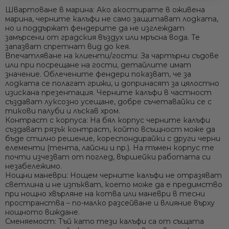
Швартоване в марина:
Ако акостирате в оживена
марина, черните калъфи не само защитават лодката,
но и поддържат фендерите да не изглеждат
замърсени от градския въздух или мръсна вода. Те
запазват спретнат вид до кея.
Ние ще се свържем с вас в р
Впечатляване на клиенти/гости:
За чартърни съдове
или при посрещане на гости, детайлите имат
значение. Облечените фендери показват, че за
лодката се полагат грижи, и допринасят за цялостно
изискана презентация. Черните калъфи в частност
създават луксозно усещане, добре съчетавайки се с
тикови палуби и лъскав хром.
Контраст с корпуса:
На бял корпус черните калъфи
създават рязък контраст, който всъщност може да
бъде стилно решение, кореспондирайки с други черни
елементи (тента, лайсни и пр.). На тъмен корпус те
почти изчезват от поглед, вършейки работата си
незабележимо.
Нощни маневри:
Нощем черните калъфи не отразяват
светлина и не изпъкват, което може да е предимство
при нощно хвърляне на котва или маневри в тесни
пространства – по-малко разсейване и влияние върху
нощното виждане.
Сменяемост:
Тъй като тези калъфи са от същата