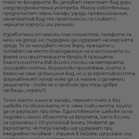
така че фендерите Ви запазват спретнат вид дори
UV и мухъл устойчив:
Проектирана за слънце и солена
след продължителна употреба. Много собственици
вода, тъканта не избледнява или отслабва и
предпочитат черни калъфи заради професионалния,
противостои на плесени
ненатрапчив вид; те практически се сливат с
Лесна поддръжка:
Сваля се за секунди за почистване;
черните корпуси или релинги.
материята може да се пере в пералня и запазва свеж
Изработени от
морски клас полиестер
, калъфите са
вид след многократна употреба
меки на допир, но създадени да издържат на морската
Универсално пасване:
Създадени да пасват на широка
среда. Те се нахлузват лесно върху кранците и
гама модели/размери кранци (от ~10 см диаметър до
остават на място благодарение на еластичната си
големи буй-фендери), с връзки/ластични краища за
форма или пристягащите връзки в краищата.
сигурно пристягане
Еластичността във всички посоки
на материята
осигурява плътно, безгънково прилепване, което е
важно не само за външния вид, но и за ефективността
(разхлабеният калъф може да се нагъне и да намали
защитата – това не е проблем при тези добре
пасващи „чорапи“).
Точно както сините калъфи, черният плат е
без
шевове по обиколката
, т.е. няма слаби места, които
да се разкъсат при опън. Единствените шевове са на
подгъва и около областта на връзката, като всички
са изпълнени с UV-устойчив конец. Можете да
разчитате, че тези калъфи ще издържат при
ежедневно ползване – триене в кейове, изпускане или