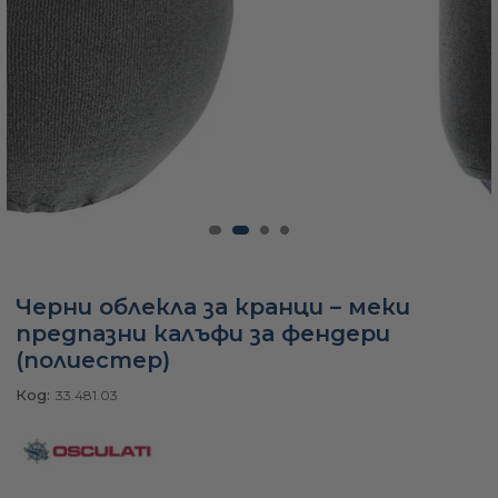
а
ати
мфорт
ари
Черни облекла за кранци – меки
предпазни калъфи за фендери
удване
(полиестер)
Код:
33.481.03
ве