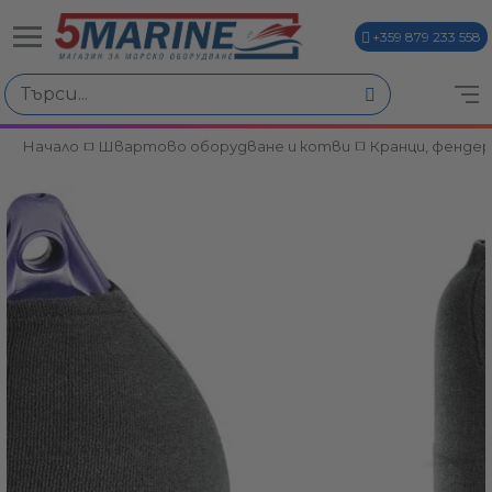
+359 879 233 558
Начало
Швартово оборудване и котви
Кранци, фендер
ви
и