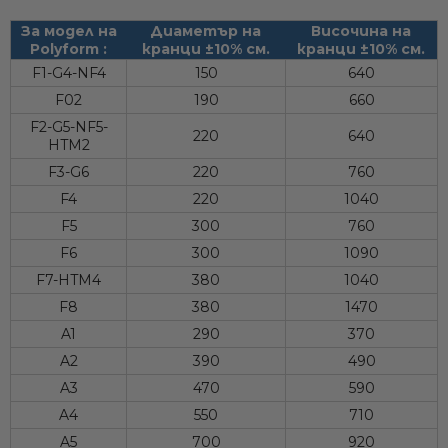
За модел на
Диаметър на
Височина на
Polyform :
кранци ±10% см.
кранци ±10% см.
F1-G4-NF4
150
640
F02
190
660
F2-G5-NF5-
220
640
HTM2
F3-G6
220
760
F4
220
1040
F5
300
760
F6
300
1090
F7-HTM4
380
1040
F8
380
1470
A1
290
370
A2
390
490
A3
470
590
A4
550
710
A5
700
920