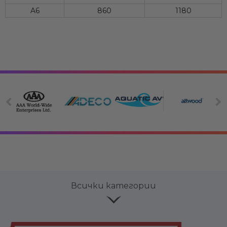
A6
860
1180
Всички категории
Електрооборудване
Вериги,
Лепи