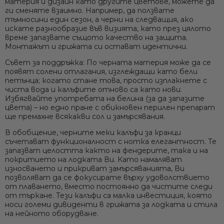
материя и дизайн като другите цветове, можете да
ги сменяте взаимно. Например, да ползвате
тъмносини един сезон, а черни на следващия, ако
искате разнообразие във визията, като през цялото
време запазвате същото качество на защита.
Монтажът и грижата си остават идентични.
Съвет за поддръжка:
По черната материя може да се
появят солени отлагания, изглеждащи като бели
петънца; когато стане това, просто изплакнете с
чиста вода и калъфите отново са като нови.
Избягвайте употребата на белина (за да запазите
цвета) – но едно пране с обикновен перилен препарат
ще премахне всякакви сол и замърсявания.
В обобщение,
черните меки калъфи за кранци
съчетават функционалност с нотка елегантност. Те
запазват целостта както на фендерите, така и на
покритието на лодката Ви
. Като намаляват
износването и прикриват замърсяванията, Ви
позволяват да се фокусирате върху удоволствието
от плаването, вместо постоянно да чистите следи
от търкане. Тези калъфи са малка инвестиция, която
носи големи дивиденти в грижата за лодката и стила
на нейното оборудване.