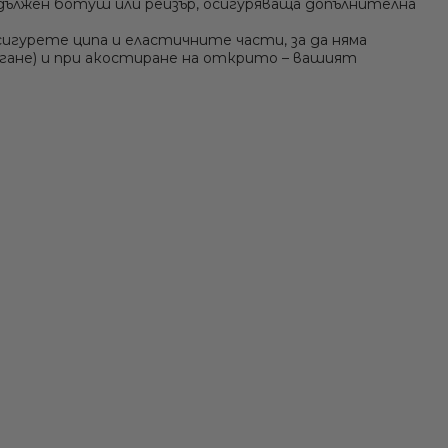
 с удължен ботуш или рейзър, осигуряваща допълнителна
игурете ципа и еластичните части, за да няма
ягане) и при акостиране на открито – вашият