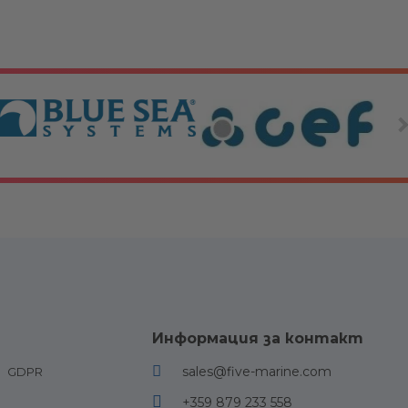
и за двигатели
Други
Информация за контакт
езервоари и
Палубно оборудване и
sales@five-marine.com
GDPR
иния
аксесоари
+359 879 233 558
 Конектори за
Шегели, блокове, куки и