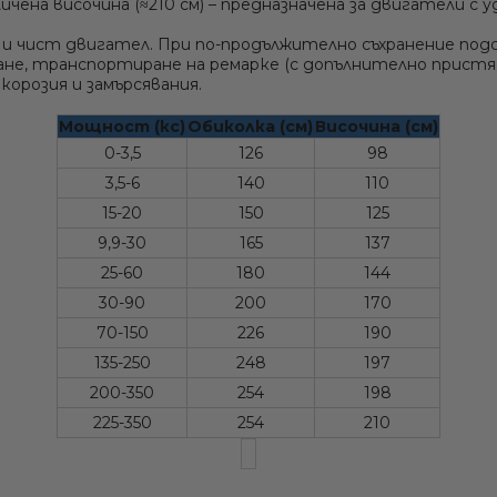
величена височина (≈210 см) – предназначена за двигатели
и чист двигател. При по-продължително съхранение подс
уване, транспортиране на ремарке (с допълнително прист
орозия и замърсявания.
Мощност (кс)
Обиколка (см)
Височина (см)
0-3,5
126
98
3,5-6
140
110
15-20
150
125
9,9-30
165
137
25-60
180
144
30-90
200
170
70-150
226
190
135-250
248
197
200-350
254
198
225-350
254
210