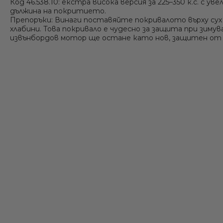
Код 46.538.10:
екстра висока версия
за 225–350 к.с. с у
дължина на покритието.
Препоръки:
Винаги поставяйте покривалото върху сух 
хлабини. Това покривало е чудесно за защита при зим
извънбордов мотор ще остане като нов, защитен от к