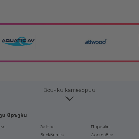
Всички категории
ве и
Лепила и продукти за
Аксесоар
зи връзки
поддръжка
Горивни р
соари
Конзоли
ало
За Нас
Поръчки
горивна л
чи и
Кормилни системи и жила
д
Бисквитки
Доставка
Щуцери /