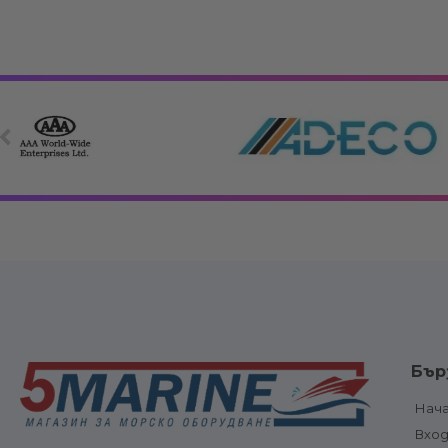
Електрооборудване
Вериги, клюзо
Бър
връзки
Електрически панели, ключове и
Котви и аксе
предпазители
Нач
Котвени вода
Електрически панели
Вхо
ролки
Електрически ключове и