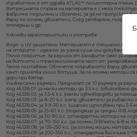
Изработено е от здрава ATLAS™ полиестерна тъкан (
Вътрешната страна на материята е с мека текстура,
фабрично подсилени и облепени, за да не пропускат вод
върху по-големи двигатели. След затваряне, покривал
отпадъци и др.
Б
Ключови характеристики и употреба:
Водо- и UV-защитено:
Материалът е специално обработ
на открито – идеално за зимна суша или докуване на о
Пълно покритие:
За разлика от калъфите само за горн
на витлото и трансмисионната част от замърсявания 
Лесно поставяне:
Облечете покривалото върху двигат
кант прилепва около ботуша. За по-големи мотори са
дори при вятър.
Универсални размери:
Предлагат се
10 размера
за разл
Код 46.538.01:
за малки мотори до 3.5 к.с. (обикновено д
Код 46.538.02:
за 3.5–6 к.с. (малки извънбордови за помощ
Код 46.538.03:
за 8–20 к.с. (напр. двигатели за рибарски л
Код 46.538.04:
за 9.9–30 к.с. (широко използвани при 3–5 м
Код 46.538.05:
за 25–60 к.с. (подходящо за средни RIB лодк
Код 46.538.06:
за 30–90 к.с. (стандартни мотори на лодки 
Код 46.538.07:
за 70–150 к.с. (за големи RIB/яхти 6–8 м,
Код 46.538.08:
за 135–250 к.с. (за големи мощни мотори V6 
Код 46.538.09:
за 200–350 к.с., стандартна височина (~19