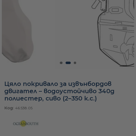
а
ати
мфорт
ари
Цяло покривало за извънбордов
двигател – водоустойчиво 340g
удване
полиестер, сиво (2–350 к.с.)
Код:
46.538.05
ве