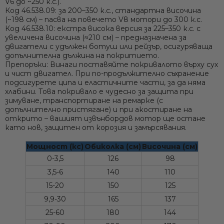
V6 до ~250 к.с.).
Код 46.538.09:
за 200–350 к.с., стандартна височина
(~198 см) – пасва на повечето V8 мотори до 300 к.с.
Код 46.538.10:
екстра висока версия
за 225–350 к.с. с
увеличена височина (≈210 см) – предназначена за
двигатели с удължен ботуш или рейзър, осигуряваща
допълнителна дължина на покритието.
Препоръки:
Винаги поставяйте покривалото върху сух
и чист двигател. При по-продължително съхранение
подсигурете ципа и еластичните части, за да няма
хлабини. Това покривало е чудесно за защита при
зимуване, транспортиране на ремарке (с
допълнително пристягане) и при акостиране на
открито – вашият извънбордов мотор ще остане
като нов, защитен от корозия и замърсявания.
Мощност (кс)
Обиколка (см)
Височина (см)
0-3,5
126
98
3,5-6
140
110
15-20
150
125
9,9-30
165
137
25-60
180
144