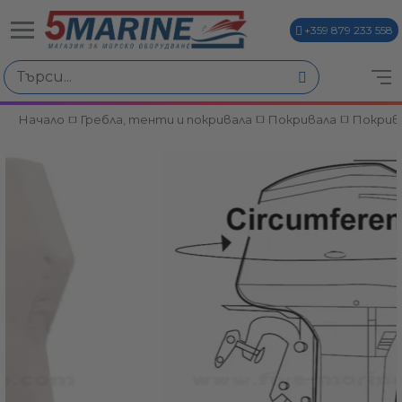
+359 879 233 558
Начало
Гребла, тенти и покривала
Покривала
Покрив
ви
и