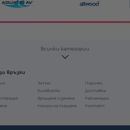
Всички категории
ве и
Лепила и продукти за
Аксесоар
зи връзки
поддръжка
Горивни р
соари
Конзоли
ало
За Нас
Поръчки
горивна л
чи и
Кормилни системи и жила
д
Бисквитки
Доставка
Щуцери /
и
гориво
истрация
Връщане и замяна
Рекламации
Хидравлични системи
Резервоа
сене
Цилиндри, помпи и накрайници
Начини на плащане
Контакт
гърловини
за хидравлични системи
тформи
Горивни
Хидравлични цилиндри
Подкачва
Хидравлични помпи
маркучи
Накрайници, маркучи,
лодки
комплекти и компоненти
Други