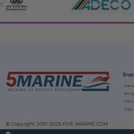
Електрооборудване
Вериги, клюзо
Бър
връзки
Електрически панели, ключове и
Котви и аксе
предпазители
Нач
Котвени вода
Електрически панели
Вхо
ролки
Електрически ключове и
Електрическ
бутони
Рег
шпилове и
Предпазители и прекъсвачи
Тър
оборудване
Ключ маси
Стълби, пла
Акумулатори, акумулаторни
и фитинги
кутии , клеми
© Copyright 2010-2026 FIVE-MARINE.COM
Трапове /
Куплунги, захранващи
мостчета за 
устройства и окабеляване