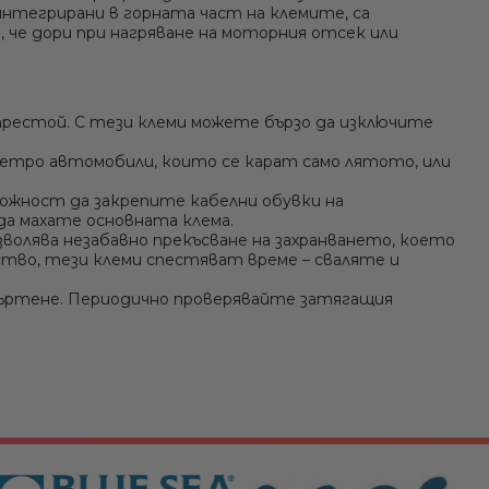
 интегрирани в горната част на клемите, са
, че дори при нагряване на моторния отсек или
престой. С тези клеми можете бързо да изключите
 ретро автомобили, които се карат само лятото, или
жност да закрепите кабелни обувки на
да махате основната клема.
олява незабавно прекъсване на захранването, което
тво, тези клеми спестяват време – сваляте и
въртене. Периодично проверявайте затягащия