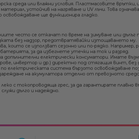
Сонди / Излъчватели
морска среда или влажни условия. Пластмасовите врътки,
Извънбордови двигатели Suzuki
атериал, устойчив на нагряване и UV лъчи. Това означава
Рамки за оборудване - Ролбар, Rollbar
зо освобождаване ще функционира гладко.
Крепежни елементи
иите често се откачат по време на зимуване или дълъг 
одката без надзор, предотвратявайки изтощаването му.
а, които се използват сезонно или по-рядко. Например,
батерията, за да избегнете утечки на ток и разряд.
 допълнителни електрически консуматори. Имате възмо
ове, инвертор и др.) директно под стягащия винт, без 
по електрическата система бързото освобождаване позв
 зареждане на акумулатора отделно от превозното средс
еко с токопроводяща грес, за да гарантирате плавно 
 служи дълго и надеждно.