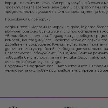
корозия покритие – ключово при използване в солена 
проектирани за ергономичен хват и са изработени от м
продължително излагане на слънце, механизмът за бър
Приложения и препоръки:
Лодки и яхти:
Идеални за морски съдове, където батер
акумулатора след всеки излет или при оставяне на л
Автомобили и кемпери:
Подходящи за превозни средств
кемпери, които зимуват – можете лесно да разкачите 
Добавяне на оборудване:
Клемите улесняват монтаж на
допълнителни устройства (лебедка, допълнителни фар
Безопасност и обслужване:
При извършване на ремонт 
повишава безопасността на техника. Също така, при
слагате кабелите за секунди.
Поддръжка:
Поддържайте винтовете чисти и смазани л
механизъм за луфтове – при правилна употреба той ще