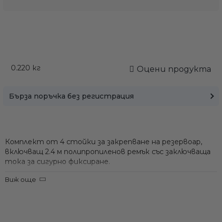
0.220
кг
Оцени продукта
Бърза поръчка без регистрация
Комплект от 4 стойки за закрепване на резервоар,
включващ 2.4 м полипропиленов ремък със заключваща
тока за сигурно фиксиране.
4 здрави пластмасови конзоли, които се монтират
Виж още
към палубата или дъното на шкаф/трюм за стабилно
фиксиране на резервоара.
Включен дълъг 2.4 м полипропиленов колан с
заключваща метална катарама за пристягане на