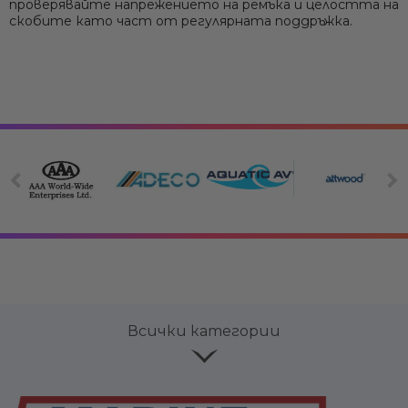
проверявайте напрежението на ремъка и целостта на
скобите като част от регулярната поддръжка.
Всички категории
Електрооборудване
Вериги,
Лепи