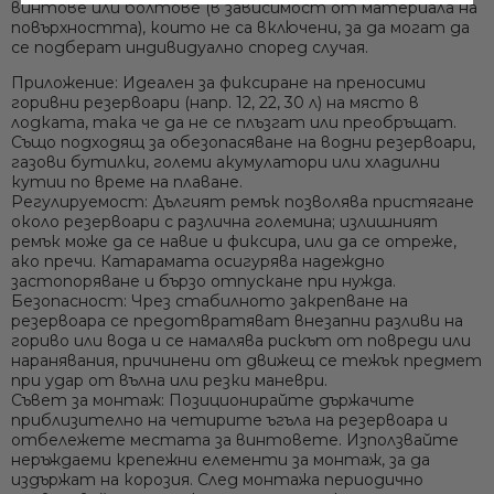
винтове или болтове (в зависимост от материала на
повърхността), които не са включени, за да могат да
се подберат индивидуално според случая.
Приложение:
Идеален за фиксиране на преносими
горивни резервоари (напр. 12, 22, 30 л) на място в
Ние ще се свържем с вас в р
лодката, така че да не се плъзгат или преобръщат.
Също подходящ за обезопасяване на водни резервоари,
газови бутилки, големи акумулатори или хладилни
кутии по време на плаване.
Регулируемост:
Дългият ремък позволява пристягане
около резервоари с различна големина; излишният
ремък може да се навие и фиксира, или да се отреже,
ако пречи. Катарамата осигурява надеждно
застопоряване и бързо отпускане при нужда.
Безопасност:
Чрез стабилното закрепване на
резервоара се предотвратяват внезапни разливи на
гориво или вода и се намалява рискът от повреди или
наранявания, причинени от движещ се тежък предмет
при удар от вълна или резки маневри.
Съвет за монтаж:
Позиционирайте държачите
приблизително на четирите ъгъла на резервоара и
отбележете местата за винтовете. Използвайте
неръждаеми крепежни елементи за монтаж, за да
издържат на корозия. След монтажа периодично