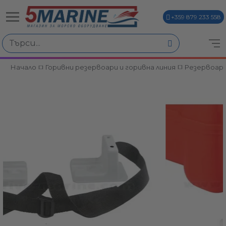
+359 879 233 558
Начало
Горивни резервоари и горивна линия
Резервоари
ви
и