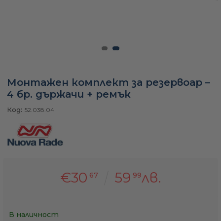
а
ати
Монтажен комплект за резервоар –
4 бр. държачи + ремък
мфорт
Код:
52.038.04
ари
удване
€30
59
лв.
67
99
ве
В наличност