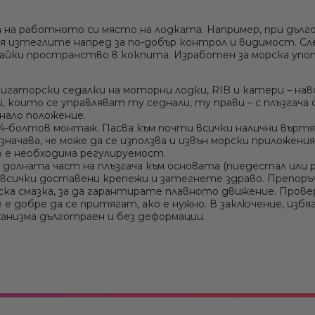
Сонди / Излъчватели
Извънбордови двигатели Suzuki
 на работното си място на лодката. Например, при дълг
Рамки за оборудване - Ролбар, Rollbar
 я изтеглите напред за по-добър контрол и видимост. Сл
вайки пространство в кокпита. Изработен за морска упо
Крепежни елементи
гаторски седалки на моторни лодки, RIB и катери – нав
оито се управляват ту седнали, ту прави – с плъзгача се
днало положение.
-болтов монтаж. Пасва към почти всички налични въртящ
означава, че може да се използва и извън морски приложени
 е необходима регулируемост.
долната част на плъзгача към основата (пиедестал или р
е всички доставени крепежи и затегнете здраво. Препоръ
морска смазка, за да гарантирате плавното движение. Пр
 е добре да се притягат, ако е нужно. В заключение, изб
еханизма дълготраен и без деформации.