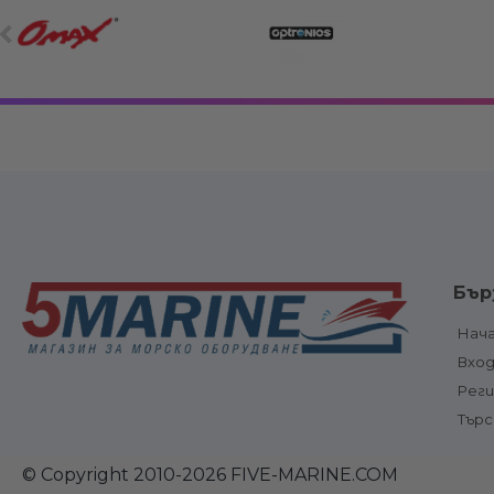
Електрооборудване
Вериги, клюзо
Бър
връзки
Електрически панели, ключове и
Котви и аксе
предпазители
Нач
Котвени вода
Електрически панели
Вхо
ролки
Електрически ключове и
Електрическ
бутони
Рег
шпилове и
Предпазители и прекъсвачи
Тър
оборудване
Ключ маси
Стълби, пла
Акумулатори, акумулаторни
и фитинги
кутии , клеми
© Copyright 2010-2026 FIVE-MARINE.COM
Трапове /
Куплунги, захранващи