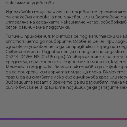
максимално удобство.
Използвайки този плъзгач, ще подобрите ергономията
по-спокойна стойка, а при маневри или швартоване да
изтегляне на седалката максимално назад, освобожда
сезон с минимална поддръжка.
Типични приложения:
Монтира се под капитански и нави
отстоянието до приборите. Особено ценен при лодки, к
изправено управление, и да се придвижи напред при се
Съвместимост:
Разработен за стандартни седалки с 4
04244, 04265-NS, 04315 и др.). Универсалният характер 
средства, трактори или строителни машини, където
Монтаж и поддръжка:
За монтаж трябва да се фиксира 
да се прикрепи към горната плъзгаща плоча. Включет
прах и да ги смазвате леко със силиконова грес или 
вибрациите могат с времето да ги разхлабят, така че
силно блъскане в крайните позиции), за да запазите м