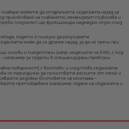
Ние ще се свържем с вас в р
о плаване можете да отдръпнете седалката назад за
ед приключване на плаването, механизмът позволява и
треба, плъзгачът ще функционира надеждно сезон след
сякъде, където е полезно да регулирате
далката може да се дръпне назад, за да не пречи при
и основи и пиедестали (напр. моделите на EVAL с код
я – например за седалки в специализирани превозни
авна повърхност) с болтове, и след това седалката
чва се периодично да почиствате релсите от пясък и
оверявайте редовно болтовете на монтажа –
ягвайте претоварване (например сядане на седалката и