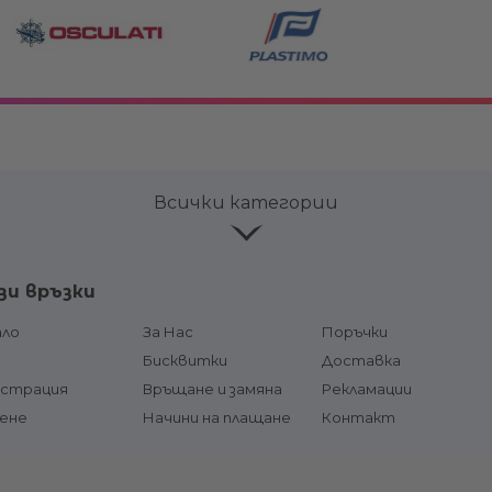
Всички категории
ве и
Лепила и продукти за
Аксесоар
зи връзки
поддръжка
Горивни р
соари
Конзоли
ало
За Нас
Поръчки
горивна л
чи и
Кормилни системи и жила
д
Бисквитки
Доставка
Щуцери /
и
гориво
истрация
Връщане и замяна
Рекламации
Хидравлични системи
Резервоа
сене
Цилиндри, помпи и накрайници
Начини на плащане
Контакт
гърловини
за хидравлични системи
тформи
Горивни
Хидравлични цилиндри
Подкачва
Хидравлични помпи
маркучи
Накрайници, маркучи,