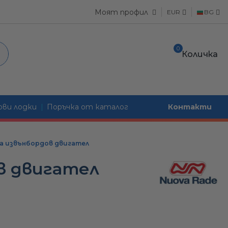
чески панели
Моят профил
EUR
BG
чески ключове и бутони
Електрически и ръчни морски тоалетни
0
Количка
BG
ители и прекъсвачи
Резервни части и консумативи
Отводнителни тапи, пробки
EN
 захранване
Проходници, кингстони и шпигати
ване
ви лодки
|
Поръчка от каталог
Контакти
итинги
, куплунги и USB
/ Прожектори
Електрически панели
а извънбордов двигател
, инвертори и алтернатори
ионни светлини
ки
Електрически ключове и бутон
Електрически и ръ
в двигател
ни светлини
за лодки
гребла, куки
Хидравлични цилиндри
Предпазители и прекъсвачи
игати
Резервни части и 
Отводнителни тап
рно и палубно осветление
и
Хидравлични помпи
Брегово захранване
Проходници, кингс
и