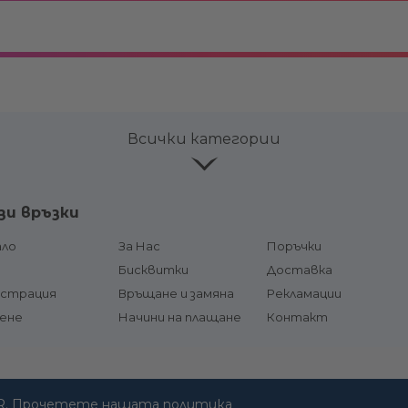
Всички категории
ве и
Лепила и продукти за
Аксесоар
зи връзки
поддръжка
Горивни р
соари
Конзоли
ало
За Нас
Поръчки
горивна л
чи и
Кормилни системи и жила
д
Бисквитки
Доставка
Щуцери /
и
гориво
истрация
Връщане и замяна
Рекламации
Хидравлични системи
Резервоа
сене
Цилиндри, помпи и накрайници
Начини на плащане
Контакт
гърловини
за хидравлични системи
тформи
Горивни
Хидравлични цилиндри
Подкачва
Хидравлични помпи
маркучи
Накрайници, маркучи,
лодки
комплекти и компоненти
Други
R.
Прочетете нашата политика
Волани / Щурвали