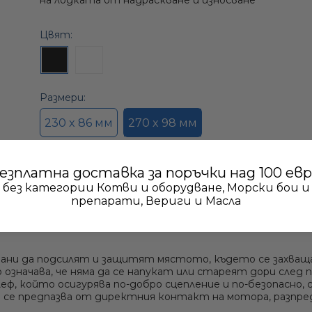
на лодката от надраскване и износване
Поставки за чаши и мрежи за багаж
Полиращи продукти
Щамбайни
Транцеви дъски и транцеви подложки
Радари
Цвят:
анизми
onda
Седалки и маси
Грундове
Стартерни и стоп ключове
огасители и аксесоари
Шегели, блокове, куки и катарами
Антени и Wi-Fi рутери
rcury
автопилоти
Барбекюта
Смоли и ремонтни комплекти
Аксесоари за двигатели
Кнехтове и U-болтове
Автопилоти
Размери:
zuki
Спасителни пояси и буйове
Хладилни чанти и чанти за съхранение
Консумативи за почистване, подготовка и нанасян
Люкове, капаци и финестрини
230 x 86 мм
270 x 98 мм
Индикаторни инструменти
, Rollbar
Сигнално оборудване
Водонепромокаеми калъфи и сакове
Разредители
Каяци, канута и падълборд
Вентилация
Морски камери - IP и термокамери
Спасителни жилетки
Други
езплатна доставка за поръчки над 100 евр
Водни ски и оборудване
Стойки за въдици / риболовни стойки
Морски радиостанции
без категории Котви и оборудване, Морски бои и
Аптечки
препарати, Вериги и Масла
Специализирано и ветроходно облекло
Парапети и дръжки
Аксесоари за сонари
Сирени и тромби
Ключалки и заключващи механизми
Ехолоти
Извънбордови двигатели Honda
ани да подсилят и защитят мястото, където се захваща
Предпазни средства, пожарогасители и аксесоари
о означава, че няма да се напукат или стареят дори след 
Панти
Задвижващи механизми за автопилоти
леф
, който осигурява по-добро сцепление и по-безопасно,
Извънбордови двигатели Mercury
Спасителни плотове
 се предпазва от директния контакт на мотора
, разпр
Подови покрития