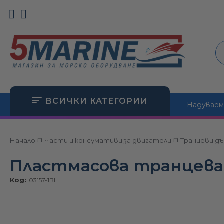
Електрически панели, ключ
Ключ маси
Електрически и ръчни морс
Акумулатори, акумулаторни 
Отводнителни тапи, прохо
Въжета, демпфери и аксесо
отви
Куплунги, захранващи устро
Водни филтри
Вериги, клюзове и връзки
Колани
ВСИЧКИ КАТЕГОРИИ
Морски аудио системи
Резервоари за вода
Надуваеми
Котви и аксесоари
Лебедки
Тенти и части за тенти
Осветление и навигационни
Душ системи
Котвени водачи и ролки
Ролки и фитинги
Покривала
Аксесоари
дки
Електрооборудване
Начало
Части и консумативи за двигатели
Транцеви дъ
Генератори и соларни панел
Помпи и оборудване
Електрически шпилове и об
Колела за колесари
Гребла, основи и ключове
Транцеви колела
Хидравлични системи
Водна система и помпи
Пластмасова транцева 
Чистачки и моторчета за п
Конектори и вентили
Стълби, платформи и фити
Стопове и куплунги
Вентили
Цилиндри, помпи и накрайни
Аноди
Код:
03157-1BL
Швартово оборудване и
котви
Санитарни маркучи и накра
Подрулващи устройства
Тегличи и ябялки за теглич
Надувни помпи
Волани / Щурвали
Масла, добавки и греси
вна
Щуцери / Конектори за гор
Части за колесари
Кранци, фендери и чохли
Лепила и продукти за поддр