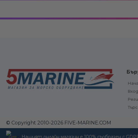
Електрооборудване
Вериги, клюзо
Бър
връзки
Електрически панели, ключове и
Котви и аксе
предпазители
Нач
Котвени вода
Електрически панели
Вхо
ролки
Електрически ключове и
Електрическ
бутони
Рег
шпилове и
Предпазители и прекъсвачи
Тър
оборудване
Ключ маси
Стълби, пла
Акумулатори, акумулаторни
и фитинги
кутии , клеми
© Copyright 2010-2026 FIVE-MARINE.COM
Трапове /
Куплунги, захранващи
мостчета за 
устройства и окабеляване
Стълби и
Нашият онлайн магазин е 100% съобразен с GDP
GDPR