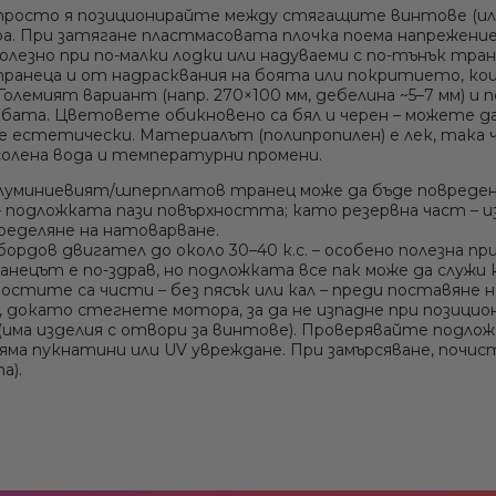
Сонди / Излъчватели
просто я позиционирайте между стягащите винтове (или
Извънбордови двигатели Suzuki
а. При затягане пластмасовата плочка
поема напрежение
Рамки за оборудване - Ролбар, Rollbar
олезно при по-малки лодки или надуваеми с по-тънък тр
транеца
и от надрасквания на боята или покритието, ко
олемият вариант (напр. 270×100 мм, дебелина ~5–7 мм) и п
Крепежни елементи
бата. Цветовете обикновено са бял и черен – можете д
ше естетически. Материалът (полипропилен) е лек, така 
солена вода и температурни промени.
алуминиевият/шперплатов транец може да бъде повреден
 – подложката пази повърхността; като
резервна част
– и
пределяне на натоварване.
ордов двигател до около 30–40 к.с. – особено полезна пр
транецът е по-здрав, но подложката все пак може да слу
ностите са чисти
– без пясък или кал – преди поставяне
 докато стегнете мотора, за да не изпадне при позици
(има изделия с отвори за винтове). Проверявайте подло
 няма пукнатини или UV увреждане. При замърсяване, почи
а).