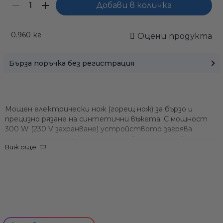
0.960
кг
Оцени продукта
Бърза поръчка без регистрация
Мощен електрически нож (горещ нож) за бързо и
прецизно рязане на синтетични въжета.
С мощност
300 W
(230 V захранване) устройството загрява
специално острие, което
прерязва и запечатва
Виж още
въжето за секунди
– край на разнищените краища и
дългото рязане с ножици. Незаменим инструмент за
всеки лодкар и яхтмен, който позволява
професионално довършване на въжетата
директно на
борда или у дома.
Бързо рязане и запечатване:
нагрятото острие
разтопява през синтетичните влакна мигновено,