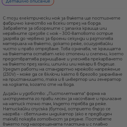
Детайлно описание
оставяйки чист отрез с запечатани краища (без
износване).
Висока мощност 300W:
загрява се за секунди и реже
С този
електрически нож за въжета
ще постигнете
дори дебели въжета (полиестер, найлон,
фабрично качество на всеки отрез на борда.
полипропилен) гладко и без усилие.
Забравете за обгорялите с запалка краища или
Лесна и безопасна работа:
ергономичен пистолетен
неравните срезове с нож – 300-ватовото острие
дизайн с бутон, който активира нагряването; удобна
загрява до червено за броени секунди и
разтопява
ръкохватка за контролирано рязане.
материала на въжето, докато реже
, осигурявайки
Универсална употреба:
подходящ за въжета, ремъци и
чисто и право отрязване. Това означава, че краищата
ленти; използва се при швартови, котвени въжета,
на въжетата остават леко стопени и слепени, което
ветроходни шкоти и фалове, въжета за водни
предотвратява разнищване
и улеснява прекарването
спортове и др.
на въжето през халки, шпилки или макари в бъдеще.
Уредът работи на стандартно мрежово напрежение
Здравина и дълготрайност:
robust корпус и сменяемо
(230V)
– може да се включи както в брегово захранване
острие; създаден да издържа на морски условия и
на пристанището, така и в инвертор или генератор
интензивно ползване.
на лодката, когато сте на вода.
Дизайн и удобство:
„Пистолетната“ форма на
инструмента го прави лесен за насочване и прилагане
на натиск точно там, където трябва да реже.
Натискайки спусъка (бутон), острието бързо се
нагрява – светлинен индикатор (ако е предвиден
такъв) показва готовност за рязане. Поставяте
въжето под нагорещената пластина и с плавно