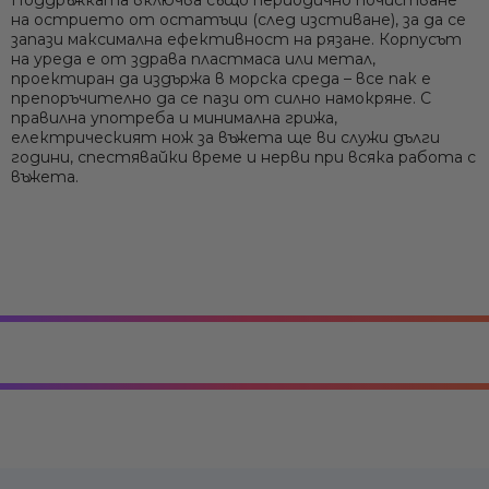
на острието от остатъци (след изстиване), за да се
запази максимална ефективност на рязане. Корпусът
на уреда е от здрава пластмаса или метал,
проектиран да издържа в морска среда – все пак е
препоръчително да се пази от силно намокряне.
С
правилна употреба и минимална грижа,
електрическият нож за въжета ще ви служи дълги
години
, спестявайки време и нерви при всяка работа с
въжета.