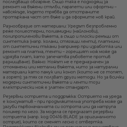
последващо обгаряне. Също така е подходящ за
ремонт на въжени стълби, парапети или офортни
–
навсякъде, където трябва да отстраните
протъркана част от въже и да оформите нов край.
Разнообразие от материали:
Уредът безпроблемно
реже
полиестерни, полиамидни (найлонови),
полипропиленови въжета
, а също и
плоски ремъци от
синтетика
(напр. колани, стягащи ленти),
платнини
от синтетични тъкани
(например при изработка или
ремонт на платна, тенти – горещият нож може да
изрязва плат, като запечатва ръбовете против
разнищване).
Важно:
Ножът не е предназначен за
стоманени или метални въжета, нито за натурални
материали като памук или коноп (които не се топят,
а горят); за тях се ползват други методи. Но за всички
модерни
синтетични въжета и ленти
този
електрически нож е
златен стандарт
.
Резервни остриета и поддръжка:
Острието на уреда
е консуматив – при продължителна употреба може да
загуби първоначалната си острота или да натрупа
полимер по него. За модела се предлагат резервни
остриета (напр.
код 00416-BLADE
за оригиналното
острие), които се сменят лесно с отвертка.
Поддръжката включва също периодично почистване