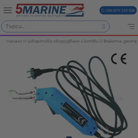
+359 879 233 558
Начало
Швартово оборудване и котви
Въжета, демпф
ви
и