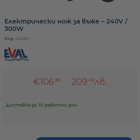
а
Електрически нож за въже – 240V /
300W
ати
Код:
00416-1
мфорт
€106
209
лв.
86
00
ари
удване
Доставка до 10 работни дни
ве