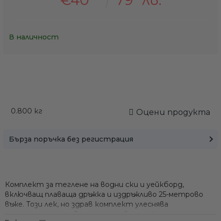
В наличност
0.800
кг
Оцени продукта
Бърза поръчка без регистрация
Комплект за теглене на водни ски и уейкборд,
включващ плаваща дръжка и издръжливо 25-метрово
въже. Този лек, но здрав комплект улеснява
стартирането и возенето на водни скиори и други