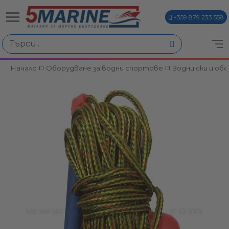
+359 879 233 558
Начало
Оборудване за водни спортове
Водни ски и об
ви
и