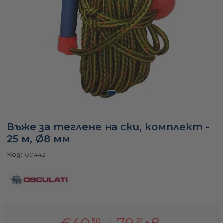
а
ати
мфорт
Въже за теглене на ски, комплект -
ари
25 м, Ø8 мм
Код:
00442
удване
ве
€40
79
лв.
50
21