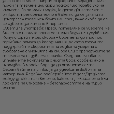
закачане на въже – например фабрично вградена халка,
пилон за теглене или дори подходящо здраво ухо на
кърмата. За по-малки лодки, където двигателят е
открит, препоръчително е въжето да се закачи на
централен тегличен болт или специална скоба, за да
се избегне заплитане в перката
Съвети за употреба:
Преди потегляне се уверете, че
въжето е напълно опънато и няма възли или усуквания.
Комуникирайте със скиора – броенето до три при
тръгване помага за координация. Докато теглите,
поддържайте скоростта на лодката умерена и
съобразена с уменията на скиора или с препоръките за
теглената надуваема играчка. След приключване,
изплакнете комплекта с чиста вода, особено ако е
използван в морска вода, за да отмиете солта.
Съхранявайте на сянка, за да удължите живота на
материала. Редовно проверявайте възела/връзката
между дръжката и въжето, както и захващането към
лодката, за износване – безопасността е на първо
място