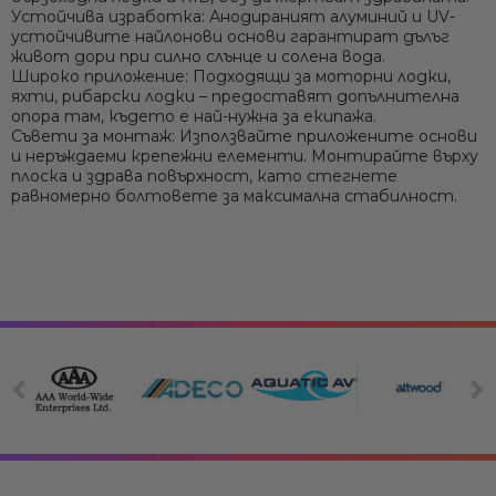
Устойчива изработка:
Анодираният алуминий и UV-
устойчивите найлонови основи гарантират дълъг
живот дори при силно слънце и солена вода.
Широко приложение:
Подходящи за моторни лодки,
яхти, рибарски лодки – предоставят допълнителна
опора там, където е най-нужна за екипажа.
Съвети за монтаж:
Използвайте приложените основи
и неръждаеми крепежни елементи. Монтирайте върху
плоска и здрава повърхност, като стегнете
равномерно болтовете за максимална стабилност.