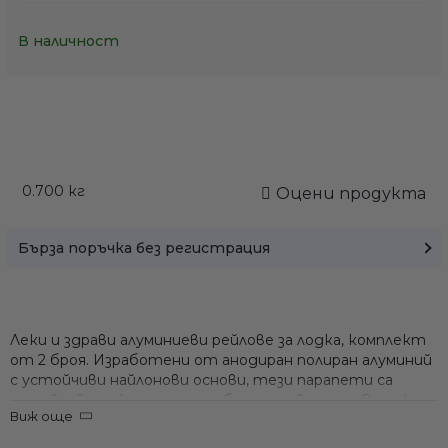
В наличност
0.700
кг
Оцени продукта
Бърза поръчка без регистрация
Леки и здрави алуминиеви рейлове за лодка, комплект
от 2 броя. Изработени от анодиран полиран алуминий
с устойчиви найлонови основи, тези парапети са
устойчиви на корозия и удобни за захващане. С дължина
Виж още
80 см и увеличена височина 31 см, те предоставят по-
висока опора – идеална за монтаж на палуби или