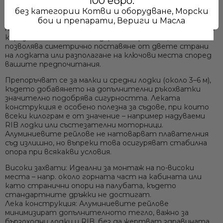
100 евро.
включена в комплекта. Тези основи фиксират сигурно
парапета към повърхността и едновременно
без категории Котви и оборудване, Морски
изолират алуминия от директен контакт с
бои и препарати, Вериги и Масла
неръждаеми крепежи, предпазвайки от електролитна
корозия. Комплектът съдържа 2 парапета, което
позволява симетрично поставяне от двете страни
на лодката или разполагане на ключови места според
вашите предпочитания.
Препоръчват се за малки и средни лодки (около 3–6 м),
Ние ще се свържем с вас в р
където добавянето на допълнителни ръкохватки
значително подобрява сигурността. Леката
конструкция е особено полезна за съдове, при които
всеки килограм е от значение – например надуваеми
RIB лодки или състезателни моторници.
Алуминиевите рейлове не натоварват плавателния
съд излишно, но въпреки това осигуряват стабилна
опора при всякакви условия.
Високи захвати:
Идеални за монтаж на по-високи
места – напр. около горната част на кабината или
като странични опори на палубата, където
стандартните дръжки не достигат.
Лека конструкция:
Алуминиевите рейлове
минимизират допълнителното тегло, важно за
бързоходни лодки и RIB, без да жертват здравината.