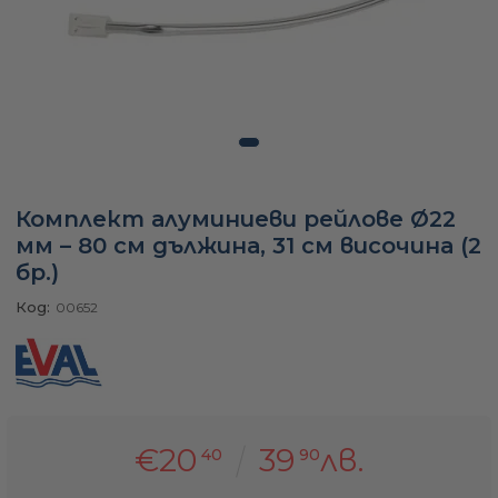
а
ати
Комплект алуминиеви рейлове Ø22
мфорт
мм – 80 см дължина, 31 см височина (2
бр.)
ари
Код:
00652
удване
ве
€20
39
лв.
40
90