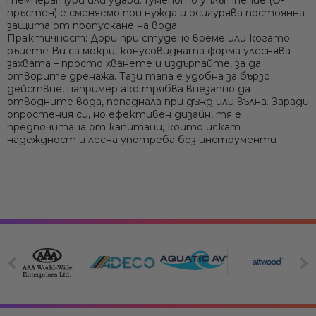
пръстен) е сменяемо при нужда и осигурява постоянна
защита от пропускане на вода
Практичност:
Дори при студено време или когато
ръцете Ви са мокри, конусовидната форма улеснява
захвата – просто хванете и издърпайте, за да
отворите дренажа. Тази тапа е удобна за бързо
действие, например ако трябва внезапно да
отводните вода, попаднала при дъжд или вълна. Заради
опростения си, но ефективен дизайн, тя е
предпочитана от капитани, които искат
надеждност и лесна употреба без инструменти