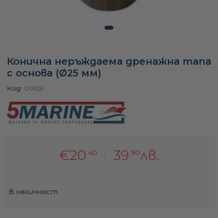
а
ати
Конична неръждаема дренажна тапа
с основа (Ø25 мм)
Код:
00926
мфорт
ари
€20
39
лв.
40
90
удване
ве
В наличност