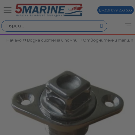
+359 879 233 558
Начало
Водна система и помпи
Отводнителни тапи, пр
ви
и