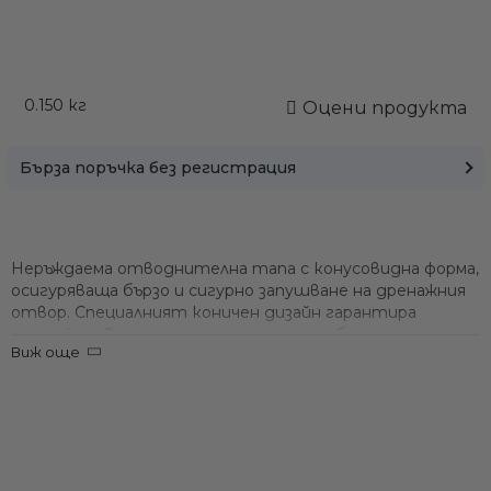
0.150
кг
Оцени продукта
Бърза поръчка без регистрация
Неръждаема отводнителна тапа с конусовидна форма,
осигуряваща бързо и сигурно запушване на дренажния
отвор. Специалният коничен дизайн гарантира
самозаклинване и плътно уплътнение без усилие.
Виж още
Цялостна конструкция от неръждаема стомана (Inox)
– висока издръжливост и устойчивост на корозия
Конусовидна тапа, която се намества плътно в
основата за мигновено водонепроницаемо затваряне
Гумен O-пръстен/уплътнител върху тапата предпазва
от прокапване и вибрации