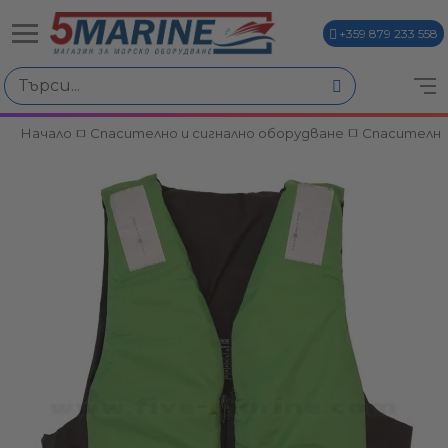
+359 879 233 558
Начало
Спасително и сигнално оборудване
Спасителни
ви
и