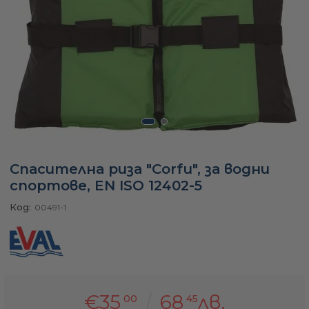
а
ати
мфорт
Спасителна риза "Corfu", за водни
ари
спортове, EN ISO 12402-5
Код:
00491-1
удване
ве
€35
68
лв.
00
45