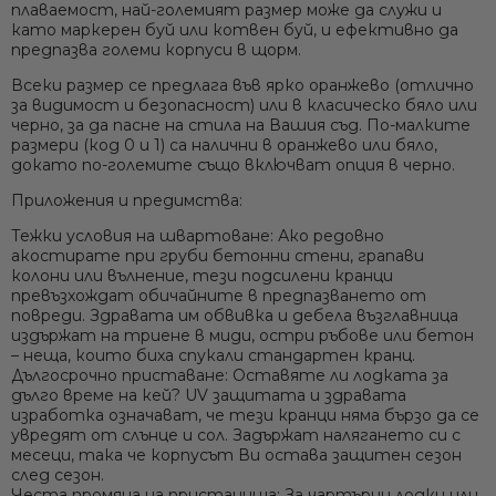
плаваемост, най-големият размер може да служи и
като маркерен буй или котвен буй, и ефективно да
предпазва големи корпуси в щорм.
Всеки размер се предлага във
ярко оранжево
(отлично
за видимост и безопасност) или в
класическо бяло или
черно
, за да пасне на стила на Вашия съд. По-малките
размери (код 0 и 1) са налични в оранжево или бяло,
докато по-големите също включват опция в черно.
Ние ще се свържем с вас в р
Приложения и предимства:
Тежки условия на швартоване:
Ако редовно
акостирате при груби бетонни стени, грапави
колони или вълнение, тези подсилени кранци
превъзхождат обичайните в предпазването от
повреди. Здравата им обвивка и дебела възглавница
издържат на триене в миди, остри ръбове или бетон
– неща, които биха спукали стандартен кранц.
Дългосрочно приставане:
Оставяте ли лодката за
дълго време на кей? UV защитата и здравата
изработка означават, че тези кранци няма бързо да се
увредят от слънце и сол. Задържат налягането си с
месеци, така че корпусът Ви остава защитен сезон
след сезон.
Честа промяна на пристанища:
За чартърни лодки или