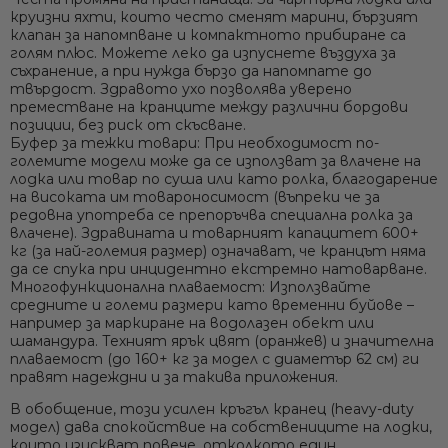
круизни яхти, които често сменят марини, бързият
клапан за напомпване и компактното прибиране са
голям плюс. Можете леко да изпуснете въздуха за
съхранение, а при нужда бързо да напомпате до
твърдост. Здравото ухо позволява уверено
преместване на кранците между различни бордови
позиции, без риск от скъсване.
Буфер за тежки товари:
При необходимост по-
големите модели може да се използват за
влачене на
лодка или товар
по суша или като ролка, благодарение
на високата им товароносимост (въпреки че за
редовна употреба се препоръчва специална ролка за
влачене). Здравината и товарният капацитет 600+
кг (за най-големия размер) означават, че кранцът няма
да се спука при инцидентно екстремно натоварване.
Многофункционална плаваемост:
Използвайте
средните и големи размери като временни буйове –
например за маркиране на водолазен обект или
шамандура. Техният ярък цвят (оранжев) и значителна
плаваемост (до 160+ кг за модел с диаметър 62 см) ги
правят надеждни и за такива приложения.
В обобщение, този
усилен кръгъл кранец (heavy-duty
модел)
дава спокойствие на собствениците на лодки,
които изискват повече, отколкото един