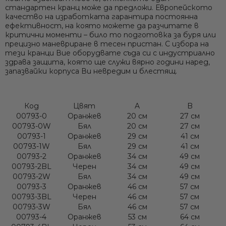
стандартен кранц може да предложи.
Европейското
качество
на изработката гарантира постоянна
ефективност, на която можете да разчитате в
критични моменти – било то подготовка за буря или
прецизно маневриране в тесен пристан. С избора на
тези кранци Вие оборудвате съда си с индустриално
здрава защита, която ще
служи вярно години наред
,
запазвайки корпуса Ви невредим и блестящ.
Код
Цвят
A
B
00793-0
Оранжев
20 см
27 см
00793-0W
Бял
20 см
27 см
00793-1
Оранжев
29 см
41 см
00793-1W
Бял
29 см
41 см
00793-2
Оранжев
34 см
49 см
00793-2BL
Черен
34 см
49 см
00793-2W
Бял
34 см
49 см
00793-3
Оранжев
46 см
57 см
00793-3BL
Черен
46 см
57 см
00793-3W
Бял
46 см
57 см
00793-4
Оранжев
53 см
64 см