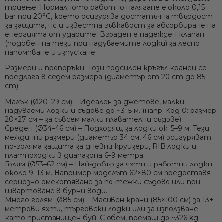
триење. Нормалното работно налягане е около 0,15
bar при 20°C, което осигурява достатъчна твърдост
за защита, но и известна гъвкавост за абсорбиране на
енергията от ударите. Вграден е надежден клапан
(подобен на тези при надуваемите лодки) за лесно
напомпване и изпускане.
Размери и препоръки:
Този подсилен кръгъл кранец се
предлага в седем размерa (диаметър от 20 cm до 85
cm):
Малък (Ø20–29 см)
– Идеален за джетове, малки
надуваеми лодки и съдове до ~3–5 м. (напр. Код 0: размер
20×27 см – за съвсем малки плавателни съдове)
Само попълнет
Среден (Ø34–46 см)
– Подходящ за лодки ок. 5–9 м. Тези
междинни размери (диаметър 34 см, 46 см) осигуряват
по-голяма защита за дневни круизери, RIB лодки и
платноходки в диапазона 6–9 метра.
Голям (Ø53–62 см)
– Най-добър за яхти и работни лодки
около 9–13 м. Например моделът 62×80 см предоставя
сериозно омекотяване за по-тежки съдове или при
швартоване в бурни води.
Много голям (Ø85 см)
– Масивен кранц (85×100 см) за 13+
метрови яхти, търговски лодки или за използване
като
пристанищен буй
. С обем, поемащ до ~326 kg