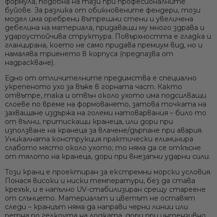
формула, подобна на тази при професионалните
покритие предотвратява спукване; запазва формата
буйове. За разлика от обикновените фендери, този
си при високо налягане (нормално напомпване ~0,15 bar)
модел има
оребрени вътрешни стени
и увеличена
Сигурно формовано ухо:
Здраво интегрирано ухо за
дебелина на материала, придаващи му много здрава и
въже, което няма да се откъсне – гарантира безопасно
удароустойчива структура. Повърхността е гладка и
закрепване дори при голямо натоварване или влачене
гланцирана, което не само придава премиум вид, но и
Устойчивост при всякакви условия:
UV-защитен и
намалява триенето в корпуса (предпазва от
надраскване).
изпитан при екстремни морски влияния (силно слънце,
сол, студ) – дълъг експлоатационен живот без
Едно от отличителните предимства е
специално
напукване или избледняване
укрепеното ухо за въже
в горната част. Както
Разнообразие от размери и цветове:
7 размера (Ø20 до
отвътре, така и отвън около ухото има подсилващи
Ø85 см) за лодки от малки до над 15 м; избор на ярко
слоеве по време на формоването, затова точката на
оранжево за видимост или класически бяло/черно
захващане издържа на големи натоварвания – било то
според стила на съда
от вълни, притискащи кранеца, или дори при
използване на кранеца за влачене/дърпане при авария.
Уникалната конструкция практически
елиминира
слабото място
около ухото; то няма да се откъсне
от тялото на кранеца, дори при внезапни ударни сили.
Този кранц е проектиран за
екстремни морски условия
.
Понася високи и ниски температури, без да става
крехък, и е напълно UV-стабилизиран срещу стареене
от слънцето. Материалът и цветът не оставят
следи – кранцът няма да направи черни линии или
петна по гелкоута на лодката, дори при интензивно