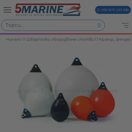
+359 879 233 558
Начало
Швартово оборудване и котви
Кранци, фендер
ви
и