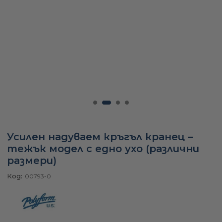
а
ати
мфорт
ари
Усилен надуваем кръгъл кранец –
тежък модел с едно ухо (различни
удване
размери)
Код:
00793-0
ве