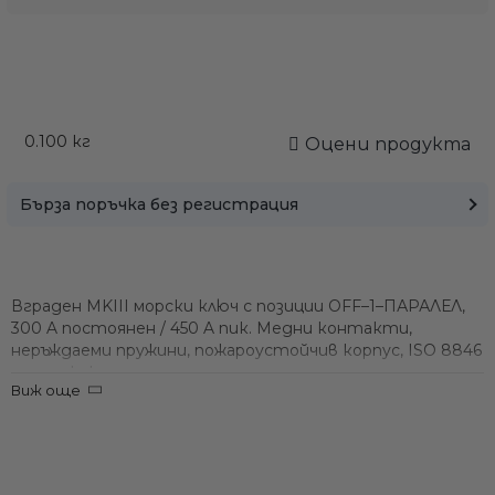
0.100
кг
Оцени продукта
Бърза поръчка без регистрация
Вграден MKIII морски ключ с позиции OFF–1–ПАРАЛЕЛ,
300 A постоянен / 450 A пик. Медни контакти,
неръждаеми пружини, пожароустойчив корпус, ISO 8846
сертификат.
Виж още