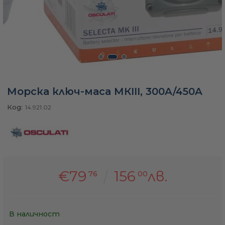
а
ати
Морска ключ-маса МКIII, 300A/450A
мфорт
Код:
14.921.02
ари
удване
€79
156
лв.
76
00
ве
В наличност