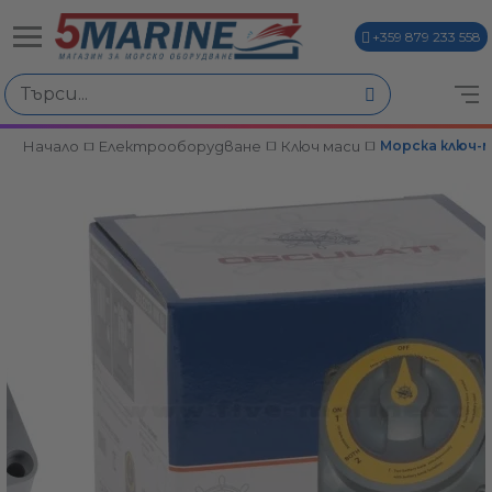
+359 879 233 558
Начало
Електрооборудване
Ключ маси
Морска ключ-ма
ви
и