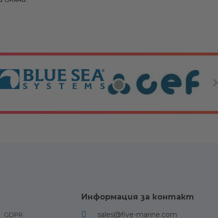
и за двигатели
Други
Информация за контакт
езервоари и
Палубно оборудване и
sales@five-marine.com
GDPR