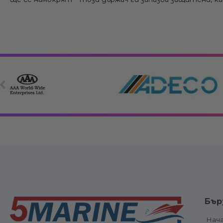
Електрооборудване
Вериги, клюзо
Бър
връзки
Електрически панели, ключове и
Котви и аксе
предпазители
Нач