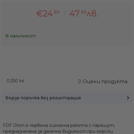
€24
47
лв.
50
92
В наличност
0.250
кг
Оцени продукта
Бърза поръчка без регистрация
FDF Orion е червена сигнална ракета с парашут,
предназначена за далечна видимост при морски