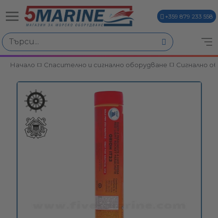
+359 879 233 558
Начало
Спасително и сигнално оборудване
Сигнално о
ви
и