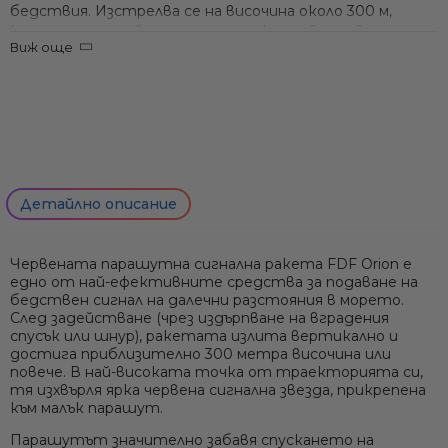
бедствия. Изстрелва се на височина около
300 м
,
където се разгъва парашут и ярка червена звезда гори
Виж още
~
40 секунди
с интензитет ~
30 000 кандела
. Тази
ракета осигурява максимална видимост през нощта и
при ограничена видимост, надминавайки далеч
обхвата на ръчните факли. SOLAS одобрена, тя е
критично средство за сигнализация при плаване в
открито море.
Максимална височина на изстрелване:
над 300 метра
–
Детайлно описание
покрива огромен радиус на видимост
Ярка червена светлина (≈30 000 cd) с парашутно
спускане, горяща ~
40 сек
Червената парашутна сигнална ракета
FDF Orion
е
Отличимо на големи разстояния през нощта и при
едно от най-ефективните средства за подаване на
дневна мъгла или мрак
бедствен сигнал на далечни разстояния в морето.
Лесно задействане: издърпване на спусъка/шнура –
След задействане (чрез издърпване на вградения
ракетата се изстрелва надеждно нагоре
спусък или шнур), ракетата излитa вертикално и
SOLAS 74/96 одобрена сигнална ракета – задължителна
достига приблизително
300 метра височина
или
за далечни плавания (4 г. срок на годност)
повече. В най-високата точка от траекторията си,
тя изхвърля ярка червена сигнална звезда, прикрепена
към малък парашут.
Само попълнет
Парашутът значително забавя спускането на