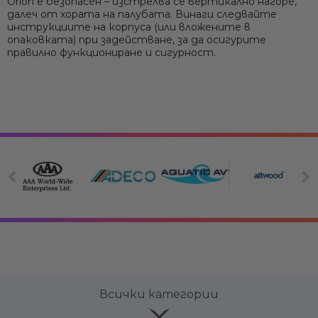
Orion е безопасен – изстрелва се вертикално нагоре,
далеч от хората на палубата. Винаги следвайте
инструкциите на корпуса (или вложените в
опаковката) при задействане, за да осигурите
правилно функциониране и сигурност.
Всички категории