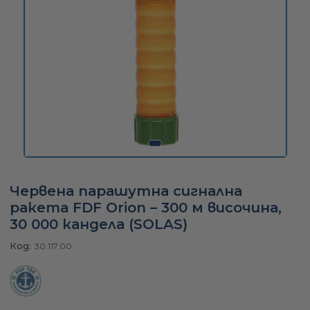
а
ати
мфорт
ари
Червена парашутна сигнална
ракета FDF Orion – 300 м височина,
удване
30 000 кандела (SOLAS)
Код:
30.117.00
ве