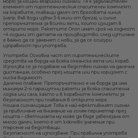
море) за нощни аварийни сигнали. Тя е
задължителен
елемент
от пиротехническия спасителен комплект
на корабите, плаващи далеч от бреговата линия
(напр. във води извън 3-6 мили от брега), и силно
препоръчителна за всички яхти, които излизат в
открито море. Ракетите Orion имат
срок на годност
~4 години
от датата на производство; след изтичане
е важно да се заменят с нови, за да се осигури
изправност при употреба.
Употреба:
Основна част от пиротехническите
средства на борда на всяка океанска яхта или кораб.
Използва се за подаване на бедствен сигнал на далечна
дистанция, особено през нощта или при хоризонт с
ниска видимост.
Далечно плаване:
Препоръчително е на борда да има
минимум 2–4 парашутни ракети за всяка спасителна
лодка или сала, както и в корабните комплекти за
безопасност при плавания в открито море.
Нощна сигнализация:
Това е най-ефективният сигнал
за привличане на внимание на голям периметър през
нощта – светлината му може да бъде забелязана от
много далеч, което е от ключово значение при
търсене на бедстващи.
Безопасност на използване:
При правилна употреба