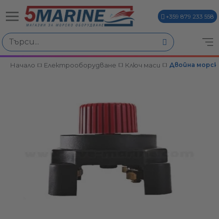
+359 879 233 558
Начало
Електрооборудване
Ключ маси
Двойна морска 
ви
и