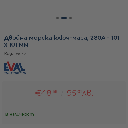
а
ати
Двойна морска ключ-маса, 280A - 101
x 101 мм
Код:
04042
мфорт
ари
€48
95
лв.
58
01
удване
ве
В наличност