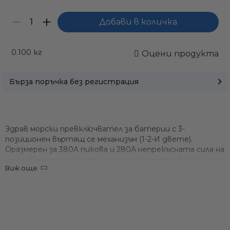
0.100
кг
Оцени продукта
Бърза поръчка без регистрация
Здрав морски превключвател за батерии с 3-
позиционен въртящ се механизъм (1-2-И двете).
Оразмерен за 380A пикова и 280A непрекъсната сила на
тока. Подходящ за лодки със система от две 12V
Виж още
батерии.
Само попълнет