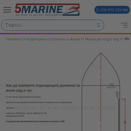
+359 879 233 558
Начало
Кормилни системи и жила
Жила за ход и газ
Жил
ви
и