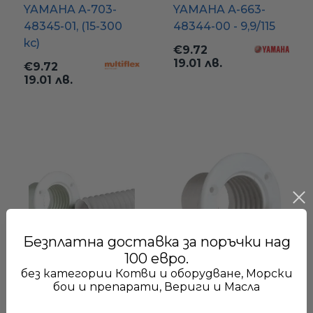
YAMAHA A-703-
YAMAHA А-663-
48345-01, (15-300
48344-00 - 9,9/115
кс)
€9.72
19.01 лв.
€9.72
19.01 лв.
Само попълнет
Безплатна доставка за поръчки над
100 евро.
без категории Котви и оборудване, Морски
Монтажен
Букса за
бои и препарати, Вериги и Масла
гофриран маркуч
монтажен маркуч
за жила - 50.8 мм,
за двигател, PVC /