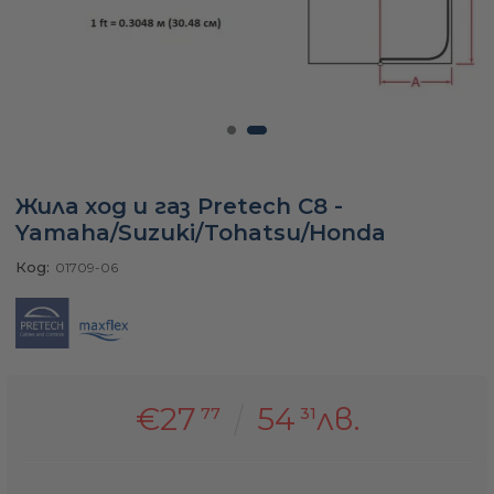
а
ати
Жила ход и газ Pretech C8 -
мфорт
Yamaha/Suzuki/Tohatsu/Honda
Код:
01709-06
ари
удване
€27
54
лв.
77
31
ве