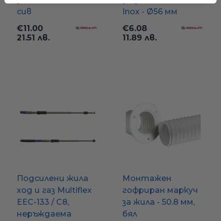
сив
Inox - Ø56 мм
€11.00
€6.08
21.51 лв.
11.89 лв.
Ние ще се свържем с вас в р
Подсилени жила
Монтажен
ход и газ Multiflex
гофриран маркуч
EEC-133 / C8,
за жила - 50.8 мм,
неръждаема
бял